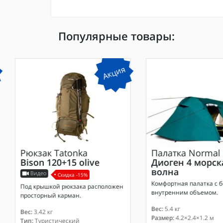
Популярные товары:
Акция
Рюкзак
Tatonka
Палатка
Normal
Bison 120+15 olive
Диоген 4 морск
волна
Видео
Скидка -15%
Комфортная палатка с 
Под крышкой рюкзака расположен
внутренним объемом.
просторный карман.
Вес:
5.4 кг
Вес:
3.42 кг
Размер:
4.2×2.4×1.2 м
Тип:
Туристический