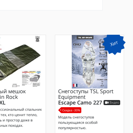
Хит
ый мешок
Снегоступы
TSL Sport
in Rock
Equipment
 XL
Escape Camo 227
Видео
ессиональный спальник
Скидка -30%
тех, кто ценит тепло,
Модель снегоступов
 и простор даже в
пользующаяся особой
ных походах.
популярностью.