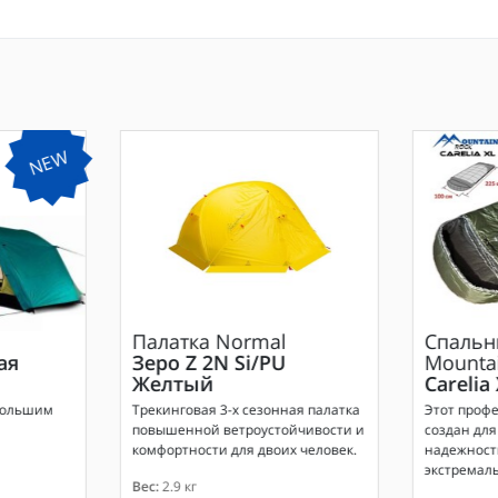
NEW
Палатка
Normal
Спальн
ая
Зеро Z 2N Si/PU
Mounta
Желтый
Carelia
большим
Трекинговая 3-х сезонная палатка
Этот проф
повышенной ветроустойчивости и
создан для 
комфортности для двоих человек.
надежность
экстремаль
Вес:
2.9 кг