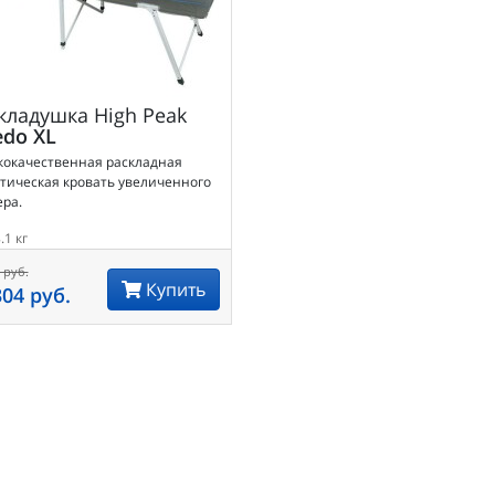
кладушка
High Peak
edo XL
кокачественная раскладная
тическая кровать увеличенного
ра.
.1 кг
 руб.
Купить
304 руб.