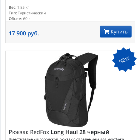
Вес:
1.85 кг
Тип:
Туристический
Объем:
60 л
Купить
17 900 руб.
NEW
Рюкзак
RedFox
Long Haul 28 черный
Вместительный городской рюкзак с отделением для ноутбука.