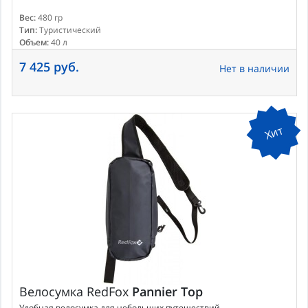
Вес:
480 гр
Тип:
Туристический
Объем:
40 л
7 425 руб.
Нет в наличии
Хит
Велосумка
RedFox
Pannier Top
Удобная велосумка для небольших путешествий.