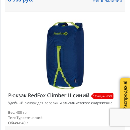
Нет в наличии
Распродажа!
Рюкзак
RedFox
Climber II синий
Скидка -25%
Удобный рюкзак для веревки и альпинистского снаряжение.
Вес:
480 гр
Тип:
Туристический
Объем:
40 л