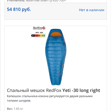
Утеплитель:
waterfowl down f.p 650-700+
54 810 руб.
Нет в наличии
Спальный мешок
RedFox
Yeti -30 long right
Капюшон спальника-кокона регулируется двумя разными
типами шнуров.
Вес:
1.65 кг