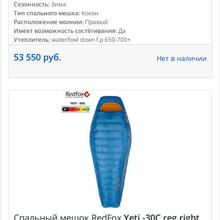
Сезонность:
Зима
Тип спального мешка:
Кокон
Расположение молнии:
Правый
Имеет возможность состёгивания:
Да
Утеплитель:
waterfowl down f.p 650-700+
53 550 руб.
Нет в наличии
Спальный мешок
RedFox
Yeti -30C reg right