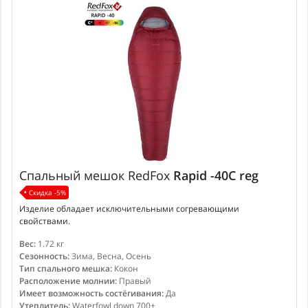
Спальный мешок
RedFox
Rapid -40C reg
Скидка -5%
Изделие обладает исключительными согревающими
свойствами.
Вес:
1.72 кг
Сезонность:
Зима, Весна, Осень
Тип спального мешка:
Кокон
Расположение молнии:
Правый
Имеет возможность состёгивания:
Да
Утеплитель:
Waterfowl down 700+