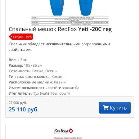
Спальный мешок
RedFox
Yeti -20C reg
Скидка -10%
Спальник обладает исключительными согревающими
свойствами.
Вес:
1.3 кг
Размер:
195×85 см
Сезонность:
Весна, Осень
Тип спального мешка:
Кокон
Расположение молнии:
Левый
Имеет возможность состёгивания:
Да
Утеплитель:
Пух (waterfowl down)
27 900 руб.
Купить
25 110 руб.