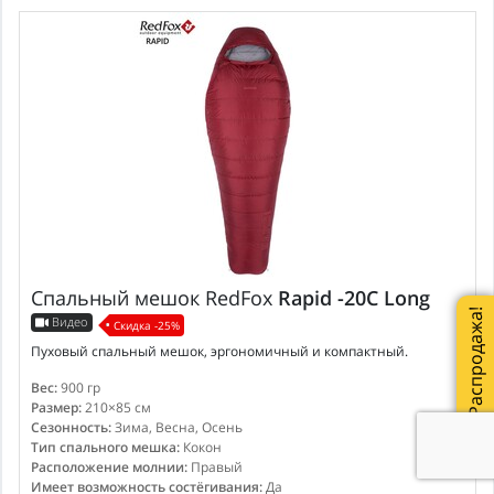
Спальный мешок
RedFox
Rapid -20C Long
Распродажа!
Видео
Скидка -25%
Пуховый спальный мешок, эргономичный и компактный.
Вес:
900 гр
Размер:
210×85 см
Сезонность:
Зима, Весна, Осень
Тип спального мешка:
Кокон
Расположение молнии:
Правый
Имеет возможность состёгивания:
Да