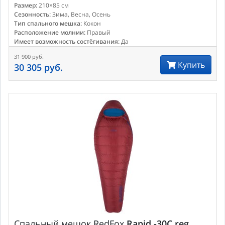
Размер:
210×85 см
Сезонность:
Зима, Весна, Осень
Тип спального мешка:
Кокон
Расположение молнии:
Правый
Имеет возможность состёгивания:
Да
31 900 руб.
Купить
30 305 руб.
Спальный мешок
RedFox
Rapid -30C reg