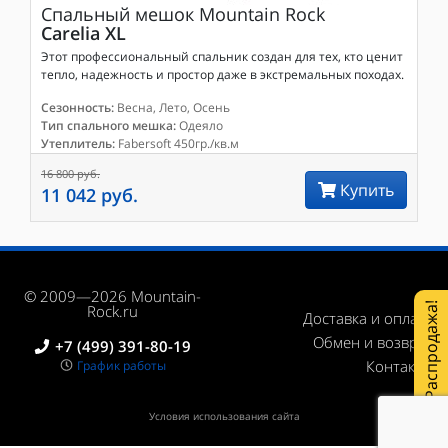
Спальный мешок
Mountain Rock
Carelia XL
Этот профессиональный спальник создан для тех, кто ценит
тепло, надежность и простор даже в экстремальных походах.
Сезонность:
Весна, Лето, Осень
Тип спального мешка:
Одеяло
Утеплитель:
Fabersoft 450гр./кв.м
16 800 руб.
Купить
11 042 руб.
© 2009—2026 Mountain-
Распродажа!
Rock.ru
Доставка и оплата
Обмен и возврат
+7 (499) 391-80-19
Контакты
График работы
Условия использования сайта