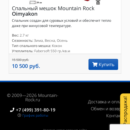
Спальный мешок
Mountain Rock
Oimyakon
Спальник создан для суровых условий и обеспечит тепло
даже при минусовой температуре.
Вес:
2.7 кг
Сезонность:
Зима, Весна, Осень
Тип спального мешка:
Кокон
Утеплитель:
Fabersoft 550 гр./кв.м
15 500 руб.
Купить
10 500 руб.
© 2009—2026 Mountain-
Распродажа!
Rock.ru
Доставка и оплата
Обмен и возврат
+7 (499) 391-80-19
Контакты
График работы