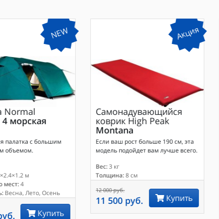
Акция
NEW
а
Normal
Самонадувающийся
 4 морская
коврик
High Peak
Montana
я палатка с большим
Если ваш рост больше 190 см, эта
м объемом.
модель подойдет вам лучше всего.
Вес:
3 кг
×2.4×1.2 м
Толщина:
8 см
 мест:
4
12 000 руб.
:
Весна, Лето, Осень
Купить
11 500 руб.
Купить
руб.