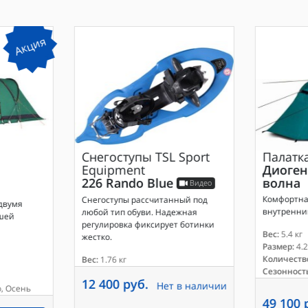
Акция
Снегоступы
TSL Sport
Палатк
Equipment
Диоген
226 Rando Blue
волна
Видео
Комфортна
Снегоступы рассчитанный под
двумя
внутренни
любой тип обуви. Надежная
ошей
регулировка фиксирует ботинки
Вес:
5.4 кг
жестко.
Размер:
4.2
Количество
Вес:
1.76 кг
Сезонность
12 400 руб.
Нет в наличии
, Осень
49 100 