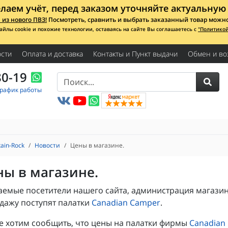
лаем учёт, перед заказом уточняйте актуальную 
из нового ПВЗ!
Посмотреть, сравнить и выбрать заказанный товар можно с
айлы cookie и похожие технологии, оставаясь на сайте Вы соглашаетесь с
"Политико
сти
Оплата и доставка
Контакты и Пункт выдачи
Обмен и во
80-19
График работы
ain-Rock
Новости
Цены в магазине.
ы в магазине.
емые посетители нашего сайта, администрация магазин
дажу поступят палатки
Canadian Camper
.
е хотим сообщить, что цены на палатки фирмы
Canadian