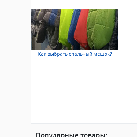
Альпинистские кошки
Каски и шлемы для альпинизма
Кошки Grivel
Жумары и зажимы
Карабины и оттяжки
Спусковые устройства
Как выбрать спальный мешок?
Популярные товары: