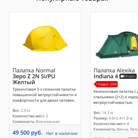
Палатка
Normal
Палатка
Alexika
Зеро Z 2N Si/PU
Indiana 4
Видео
Желтый
Скидка -25%
Трекинговая 3-х сезонная палатка
Кемпинговая палатка с 
повышенной ветроустойчивости и
спальнями (2+2) и хор
комфортности для двоих человек.
ветроустойчивостью.
Вес:
2.9 кг
Вес:
14.3 кг
Количество мест:
2
Размер:
4.6×2.4×1.8 м
Сезонность:
Всесезонная
Количество мест:
4
Сезонность:
Весна, Лето
49 500 руб.
Нет в наличии