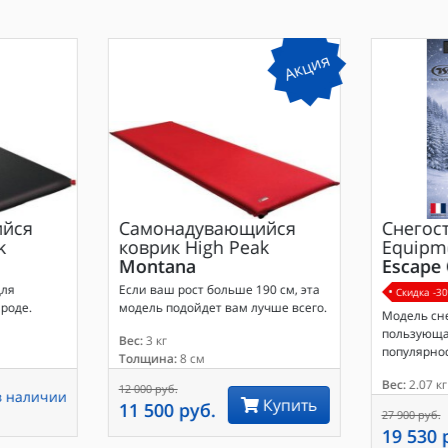
Акция
йся
Самонадувающийся
Снегос
k
коврик
High Peak
Equipm
Montana
Escape
для
Если ваш рост больше 190 см, эта
Скидка -3
роде.
модель подойдет вам лучше всего.
Модель сн
пользующа
Вес:
3 кг
популярно
Толщина:
8 см
Вес:
2.07 кг
12 000 руб.
в наличии
Купить
11 500 руб.
27 900 руб.
19 530 