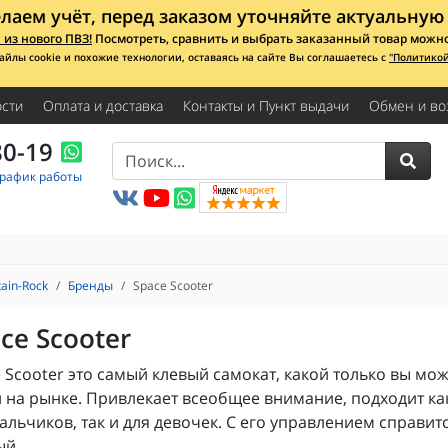
лаем учёт, перед заказом уточняйте актуальную 
из нового ПВЗ!
Посмотреть, сравнить и выбрать заказанный товар можно с
айлы cookie и похожие технологии, оставаясь на сайте Вы соглашаетесь с
"Политико
сти
Оплата и доставка
Контакты и Пункт выдачи
Обмен и во
80-19
График работы
ain-Rock
Бренды
​Space Scooter
ace Scooter
 Scooter это самый клевый самокат, какой только вы мо
 на рынке. Привлекает всеобщее внимание, подходит ка
альчиков, так и для девочек. С его управлением справит
ый.