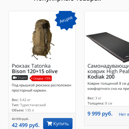
Акция
Рюкзак
Tatonka
Самонадувающи
Bison 120+15 olive
коврик
High Pea
Kodiak 200
Видео
Скидка -15%
Коврик толщиной 8 см 
Под крышкой рюкзака расположен
комфортного сна на при
просторный карман.
Вес:
3 кг
Вес:
3.42 кг
Толщина:
8 см
Тип:
Туристический
Объем:
135 л
9 999 руб.
Нет 
49 999 руб.
Купить
42 499 руб.