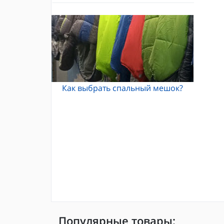
Альпинистские кошки
Каски и шлемы для альпинизма
Кошки Grivel
Жумары и зажимы
Карабины и оттяжки
Спусковые устройства
Как выбрать спальный мешок?
Популярные товары: