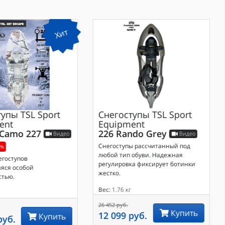
Хит
тупы
TSL Sport
Снегоступы
TSL Sport
ent
Equipment
 Camo 227
226 Rando Grey
Видео
Видео
Снегоступы рассчитанный под
0%
любой тип обуви. Надежная
егоступов
регулировка фиксирует ботинки
яся особой
жестко.
стью.
Вес:
1.76 кг
26 452 руб.
Купить
12 099 руб.
Купить
руб.