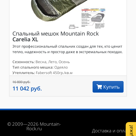
Спальный мешок
Mountain Rock
Carelia XL
Этот профессиональный спальник создан для тех, кто ценит
тепло, надежность и простор даже в экстремальных походах.
Сезонность:
Весна, Лето, Осень
Тип спального мешка:
Одеяло
Утеплитель:
Fabersoft 450гр./кв.м
16 800 руб.
Купить
11 042 руб.
© 2009—2026 Mountain-
Rock.ru
Доставка и оплата