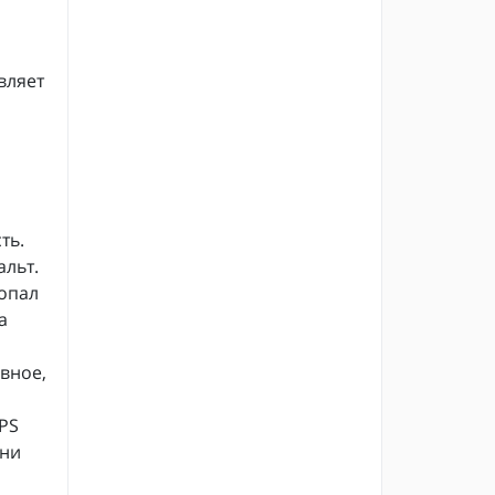
вляет
ть.
альт.
попал
а
вное,
GPS
 ни