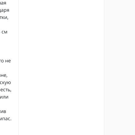
вая
даря
тки,
 см
то не
не,
ескую
есть,
 или
тив
мпас.