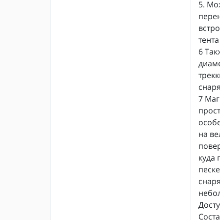
5. Мо
перен
встро
тента
6 Так
диаме
трекк
снар
7 Маг
прост
особе
на ве
повер
куда 
песке
снаря
небол
Досту
Соста