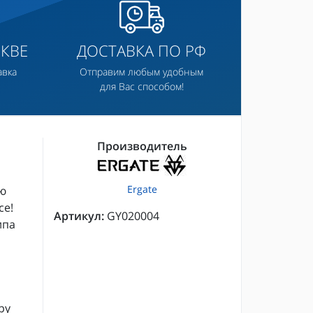
КВЕ
ДОСТАВКА ПО РФ
авка
Отправим любым удобным
для Вас способом!
Производитель
Ergate
ю
се!
Артикул:
GY020004
ипа
ру