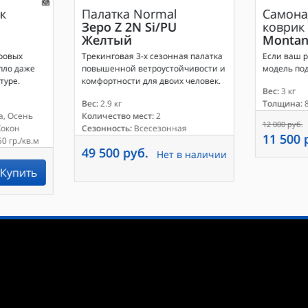
к
Палатка
Normal
Самона
Зеро Z 2N Si/PU
коврик
Желтый
Montan
ровых
Трекинговая 3-х сезонная палатка
Если ваш р
пло даже
повышенной ветроустойчивости и
модель под
туре.
комфортности для двоих человек.
Вес:
3 кг
Вес:
2.9 кг
Толщина:
8
а, Осень
Количество мест:
2
12 000 руб.
окон
Сезонность:
Всесезонная
11 500 
0 гр./кв.м
49 500 руб.
Нет в наличии
Купить