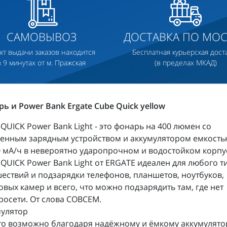
САМОВЫВОЗ
ДОСТАВКА ПО МОС
кт выдачи заказов находится
Бесплатная курьерская дост
в 9 минутах от м. Пражская
(в пределах МКАД)
ь и Power Bank Ergate Cube Quick yellow
QUICK Power Bank Light - это фонарь на 400 люмен со
оенным зарядным устройством и аккумулятором емкость
 мА/ч в невероятно ударопрочном и водостойком корпу
QUICK Power Bank Light от ERGATE идеален для любого т
ествий и подзарядки телефонов, планшетов, ноутбуков,
вых камер и всего, что можно подзарядить там, где нет
росети. От слова СОВСЕМ.
мулятор
то возможно благодаря надёжному и ёмкому аккумулято