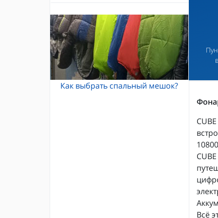
Альпинистские кошки
Каски и шлемы для альпинизма
Кошки Grivel
Жумары и зажимы
Карабины и оттяжки
Спусковые устройства
Пун
Как выбрать спальный мешок?
Фонар
CUBE 
встр
10800
CUBE 
путеш
цифро
элект
Акку
Всё э