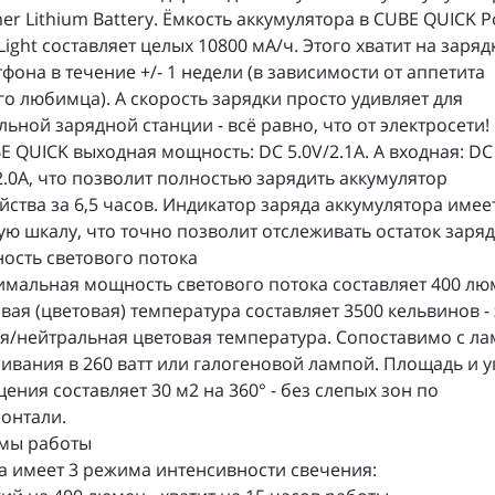
er Lithium Battery. Ёмкость аккумулятора в CUBE QUICK 
Light составляет целых 10800 мА/ч. Этого хватит на заряд
фона в течение +/- 1 недели (в зависимости от аппетита
о любимца). А скорость зарядки просто удивляет для
ьной зарядной станции - всё равно, что от электросети!
E QUICK выходная мощность: DC 5.0V/2.1A. А входная: DC
2.0A, что позволит полностью зарядить аккумулятор
йства за 6,5 часов. Индикатор заряда аккумулятора имеет
ю шкалу, что точно позволит отслеживать остаток заряд
ость светового потока
мальная мощность светового потока составляет 400 лю
вая (цветовая) температура составляет 3500 кельвинов - 
я/нейтральная цветовая температура. Сопоставимо с л
ивания в 260 ватт или галогеновой лампой. Площадь и у
ения составляет 30 м2 на 360° - без слепых зон по
онтали.
мы работы
 имеет 3 режима интенсивности свечения: