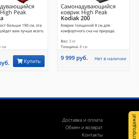
дувающийся
Самонадувающийся
High Peak
коврик
High Peak
a
Kodiak 200
ост больше 190 см, эта
Коврик толщиной 8 см для
ойдет вам лучше всего.
комфортного сна на природе.
Вес:
3 кг
 см
Толщина:
8 см
9 999 руб.
Нет в наличии
Купить
руб.
Распродажа!
Доставка и оплата
Обмен и возврат
Контакты