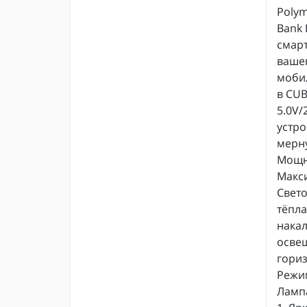
Polym
Bank 
смарт
вашег
мобил
в CUB
5.0V/
устро
мерну
Мощн
Макси
Свето
тёпла
накал
освещ
гориз
Режи
Лампа