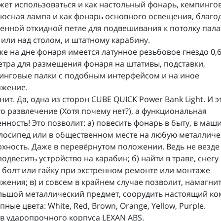
жет использоваться и как настольный фонарь, кемпинго
осная лампа и как фонарь основного освещения, благо
енной откидной петле для подвешивания к потолку пала
 или над столом, и штатному карабину.
же на дне фонаря имеется латунное резьбовое гнездо 0,6
тра для размещения фонаря на штативы, подставки,
инговые палки с подобным интерфейсом и на иное
яжение.
нит. Да, одна из сторон CUBE QUICK Power Bank Light. И э
о развлечение (Хотя почему нет?), а функциональная
нность! Это позволит: а) повесить фонарь в быту, в маши
лосипед или в общественном месте на любую металлич
хность. Даже в перевёрнутом положении. Ведь не везде 
подвесить устройство на карабин; б) найти в траве, снегу
 болт или гайку при экстренном ремонте или монтаже
жения; в) и совсем в крайнем случае позволит, намагни
ьшой металлический предмет, соорудить настоящий ко
пные цвета: White, Red, Brown, Orange, Yellow, Purple.
в ударопрочного корпуса LEXAN ABS.