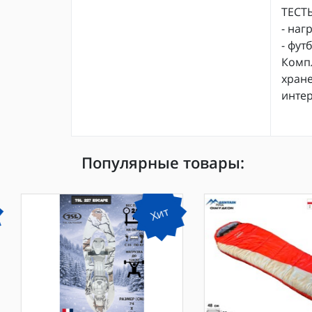
ТЕСТЫ
- наг
- фут
Компл
хране
интер
Популярные товары:
Хит