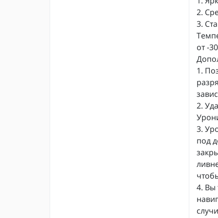
1. Яр
2. Ср
3. Ст
Темпе
от -3
Допо
1. По
разря
завис
2. Уд
Урони
3. Ур
под д
закры
ливне
чтобы
4. Вы
навиг
случи