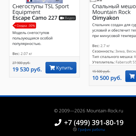
Снегоступы
TSL Sport
Спальный мешо
Equipment
Mountain Rock
Escape Camo 227
Oimyakon
Видео
Спальник создан для су
Скидка -30%
условий и обеспечит те
Модель снегоступов
при минусовой темпера
пользующаяся особой
популярностью.
Вес:
2.7 кг
Сезонность:
Зима, Весн
Вес:
2.07 кг
Тип спального мешка:
К
Утеплитель:
Fabersoft 55
27 900 руб.
Купить
19 530 руб.
15 500 руб.
10 500 руб.
© 2009—2026 Mountain-Rock.ru
+7 (499) 391-80-19
График работы