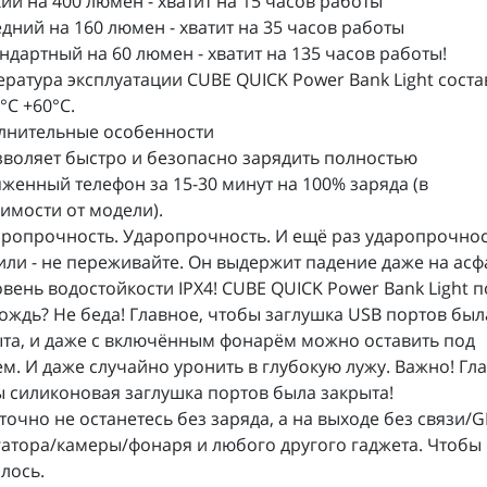
кий на 400 люмен - хватит на 15 часов работы
едний на 160 люмен - хватит на 35 часов работы
андартный на 60 люмен - хватит на 135 часов работы!
ратура эксплуатации CUBE QUICK Power Bank Light соста
0°С +60°С.
лнительные особенности
зволяет быстро и безопасно зарядить полностью
женный телефон за 15-30 минут на 100% заряда (в
имости от модели).
аропрочность. Ударопрочность. И ещё раз ударопрочнос
ли - не переживайте. Он выдержит падение даже на асф
овень водостойкости IPX4! CUBE QUICK Power Bank Light 
ождь? Не беда! Главное, чтобы заглушка USB портов был
та, и даже с включённым фонарём можно оставить под
м. И даже случайно уронить в глубокую лужу. Важно! Гла
 силиконовая заглушка портов была закрыта!
 точно не останетесь без заряда, а на выходе без связи/
атора/камеры/фонаря и любого другого гаджета. Чтобы
лось.