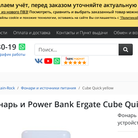
лаем учёт, перед заказом уточняйте актуальную 
из нового ПВЗ!
Посмотреть, сравнить и выбрать заказанный товар можно с
айлы cookie и похожие технологии, оставаясь на сайте Вы соглашаетесь с
"Политико
сти
Оплата и доставка
Контакты и Пункт выдачи
Обмен и во
80-19
График работы
ain-Rock
Фонари и источники питания
Cube Quick yellow
арь и Power Bank Ergate Cube Qui
Фонарь 
устройс