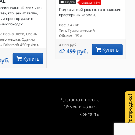
 XL
Видео
Скидка -15%
ессиональный спальник
Под крышкой рюкзака расположен
тех, кто ценит тепло,
просторный карман.
 и простор даже в
ных походах.
Вес:
3.42 кг
Тип:
Туристический
:
Весна, Лето, Осень
Объем:
135 л
ного мешка:
Одеяло
ь:
Fabersoft 450гр./кв.м
49 999 руб.
Купить
42 499 руб.
Купить
руб.
Распродажа!
Доставка и оплата
Обмен и возврат
Контакты