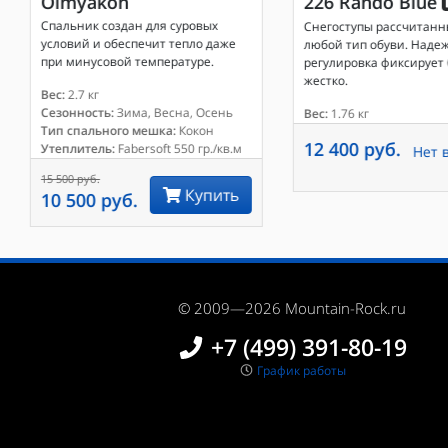
Oimyakon
226 Rando Blue
Спальник создан для суровых
Снегоступы рассчитанн
условий и обеспечит тепло даже
любой тип обуви. Наде
при минусовой температуре.
регулировка фиксирует
жестко.
Вес:
2.7 кг
Сезонность:
Зима, Весна, Осень
Вес:
1.76 кг
Тип спального мешка:
Кокон
12 400 руб.
Утеплитель:
Fabersoft 550 гр./кв.м
Нет 
15 500 руб.
Купить
10 500 руб.
© 2009—2026 Mountain-Rock.ru
+7 (499) 391-80-19
График работы