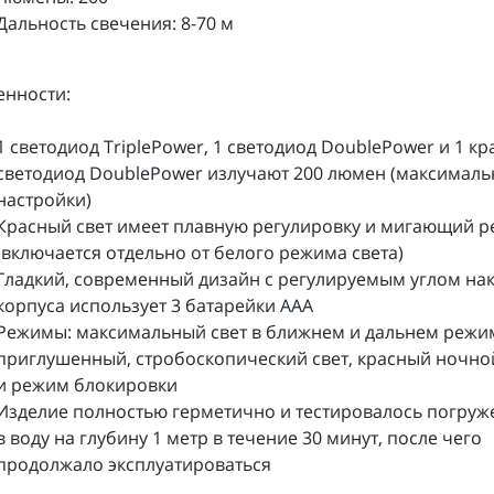
Дальность свечения: 8-70 м
енности:
1 светодиод TriplePower, 1 светодиод DoublePower и 1 к
светодиод DoublePower излучают 200 люмен (максимал
настройки)
Красный свет имеет плавную регулировку и мигающий 
(включается отдельно от белого режима света)
Гладкий, современный дизайн с регулируемым углом на
корпуса использует 3 батарейки ААА
Режимы: максимальный свет в ближнем и дальнем режи
приглушенный, стробоскопический свет, красный ночной
и режим блокировки
Изделие полностью герметично и тестировалось погру
в воду на глубину 1 метр в течение 30 минут, после чего
продолжало эксплуатироваться