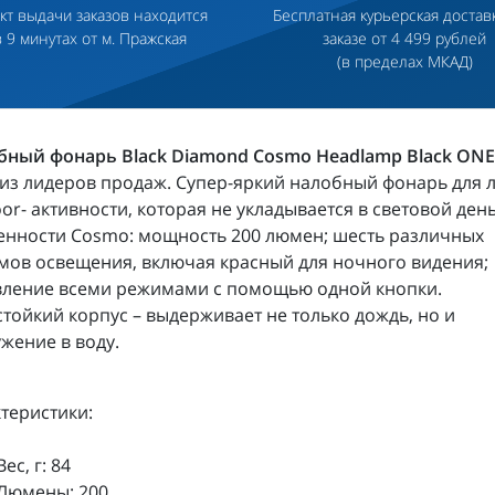
кт выдачи заказов находится
Бесплатная курьерская достав
в 9 минутах от м. Пражская
заказе от 4 499 рублей
(в пределах МКАД)
бный фонарь Black Diamond Cosmo Headlamp Black ONE
из лидеров продаж. Супер-яркий налобный фонарь для 
or- активности, которая не укладывается в световой день
енности Cosmo: мощность 200 люмен; шесть различных
ов освещения, включая красный для ночного видения;
вление всеми режимами с помощью одной кнопки.
тойкий корпус – выдерживает не только дождь, но и
жение в воду.
теристики:
Вес, г: 84
Люмены: 200