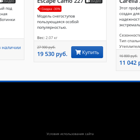
Escape Camo 227
Carelia
Видео
Видео
Этот проф
ый под
Скидка -30%
создан для 
жная
Модель снегоступов
надежность
 ботинки
пользующаяся особой
экстремаль
популярностью.
Сезонность
Вес:
2.07 кг
Тип спаль
Утеплител
в наличии
27 900 руб.
Купить
19 530 руб.
16 800 руб.
11 042 
Условия использования сайта