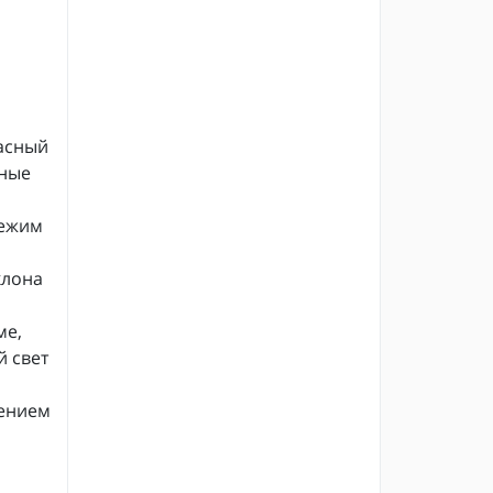
расный
ьные
режим
клона
ме,
 свет
жением