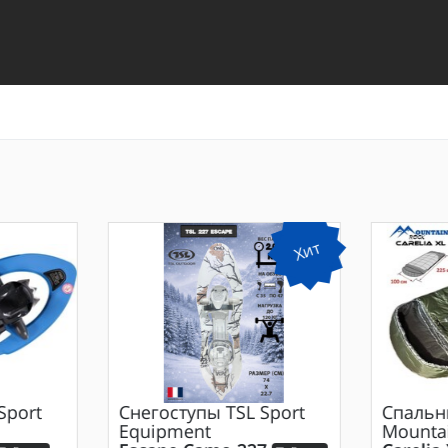
Хит
Sport
Снегоступы
TSL Sport
Спальн
Equipment
Mounta