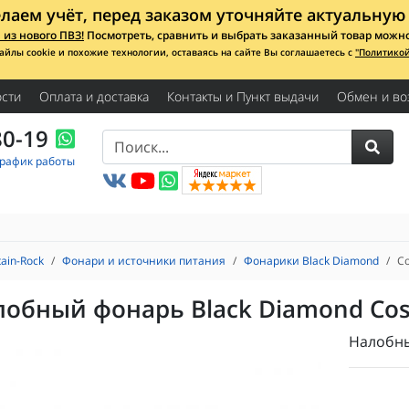
лаем учёт, перед заказом уточняйте актуальную 
из нового ПВЗ!
Посмотреть, сравнить и выбрать заказанный товар можно с
айлы cookie и похожие технологии, оставаясь на сайте Вы соглашаетесь с
"Политико
сти
Оплата и доставка
Контакты и Пункт выдачи
Обмен и во
80-19
График работы
ain-Rock
Фонари и источники питания
Фонарики Black Diamond
Co
лобный фонарь Black Diamond Co
Налобны