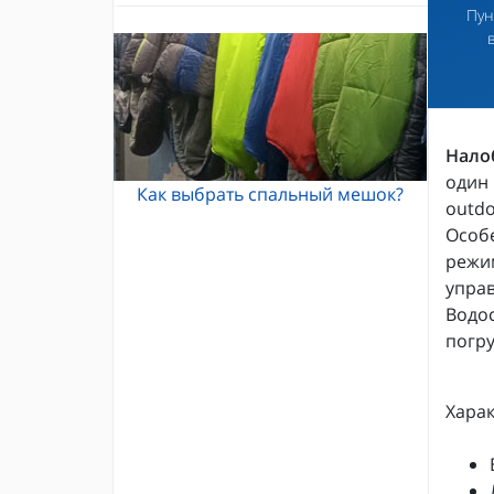
Пун
Альпинистские кошки
Каски и шлемы для альпинизма
Кошки Grivel
Жумары и зажимы
Карабины и оттяжки
Спусковые устройства
Нало
один 
Как выбрать спальный мешок?
outdo
Особ
режим
упра
Водос
погру
Харак