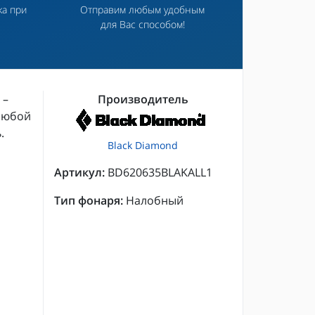
ка при
Отправим любым удобным
для Вас способом!
–
Производитель
любой
.
Black Diamond
Артикул:
BD620635BLAKALL1
Тип фонаря:
Налобный