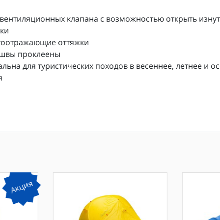
 вентиляционных клапана с возможностью открыть изну
ки
етоотражающие оттяжки
 швы проклеены
альна для туристических походов в весеннее, летнее и о
я
Акция