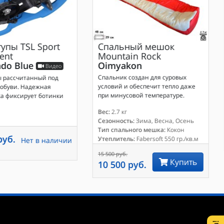
тупы
TSL Sport
Спальный мешок
ent
Mountain Rock
do Blue
Oimyakon
Видео
Спальник создан для суровых
ы рассчитанный под
условий и обеспечит тепло даже
 обуви. Надежная
при минусовой температуре.
а фиксирует ботинки
Вес:
2.7 кг
Сезонность:
Зима, Весна, Осень
Тип спального мешка:
Кокон
руб.
Утеплитель:
Fabersoft 550 гр./кв.м
Нет в наличии
15 500 руб.
Купить
10 500 руб.