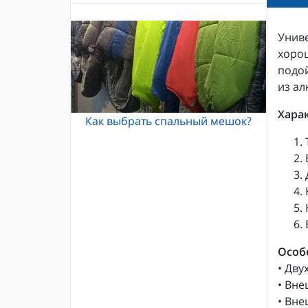
Альпинистские кошки
Каски и шлемы для альпинизма
Кошки Grivel
Унив
Жумары и зажимы
Карабины и оттяжки
хорош
Спусковые устройства
подой
из ал
Хара
Как выбрать спальный мешок?
Особ
• Дву
• Вне
• Вне