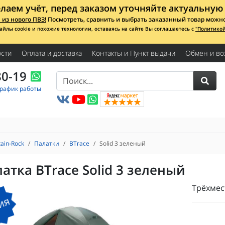
лаем учёт, перед заказом уточняйте актуальную 
из нового ПВЗ!
Посмотреть, сравнить и выбрать заказанный товар можно с
айлы cookie и похожие технологии, оставаясь на сайте Вы соглашаетесь с
"Политико
сти
Оплата и доставка
Контакты и Пункт выдачи
Обмен и во
80-19
График работы
ain-Rock
Палатки
BTrace
Solid 3 зеленый
атка BTrace Solid 3 зеленый
Трёхмес
ия