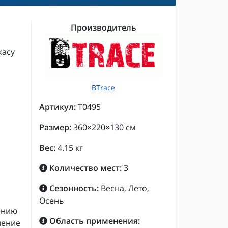
Производитель
касу
BTrace
Артикул:
T0495
Размер:
360×220×130 см
Вес:
4.15 кг
Количество мест:
3
Сезонность:
Весна, Лето,
Осень
ению
Область применения:
нение