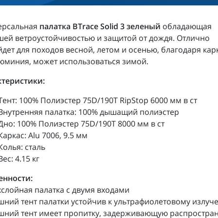
ерсальная
палатка BTrace Solid 3 зеленый
обладающая
ей ветроустойчивостью и защитой от дождя. Отлично
дет для походов весной, летом и осенью, благодаря кар
юминия, может использоваться зимой.
ктеристики:
Тент: 100% Полиэстер 75D/190T RipStop 6000 мм в ст
Внутренняя палатка: 100% дышащий полиэстер
Дно: 100% Полиэстер 75D/190T 8000 мм в ст
Каркас: Alu 7006, 9.5 мм
Колья: сталь
Вес: 4.15 кг
енности:
хслойная палатка с двумя входами
шний тент палатки устойчив к ультрафиолетовому излуч
шний тент имеет пропитку, задерживающую распростра