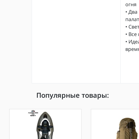
огня
• Два
палат
• Св
• Все
• Иде
врем
Популярные товары: