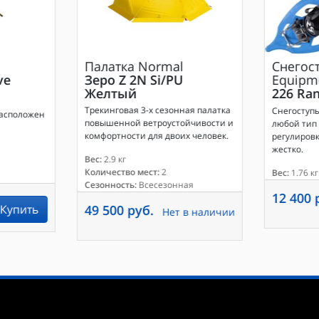
Палатка
Normal
Снегос
ve
Зеро Z 2N Si/PU
Equipm
Желтый
226 Ran
Трекинговая 3-х сезонная палатка
Снегоступ
расположен
повышенной ветроустойчивости и
любой тип
комфортности для двоих человек.
регулировк
жестко.
Вес:
2.9 кг
Количество мест:
2
Вес:
1.76 кг
Сезонность:
Всесезонная
12 400 
Купить
49 500 руб.
Нет в наличии