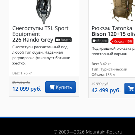
Снегоступы
TSL Sport
Рюкзак
Tatonka
Equipment
Bison 120+15 oli
226 Rando Grey
Видео
Видео
Скидка -15%
Снегоступы рассчитанный под
Под крышкой рюкзака 
любой тип обуви. Надежная
просторный карман.
регулировка фиксирует ботинки
жестко.
Вес:
3.42 кг
Тип:
Туристический
Вес:
1.76 кг
Объем:
135 л
26 452 руб.
49 999 руб.
Купить
12 099 руб.
42 499 руб.
© 2009—2026 Mountain-Rock.ru