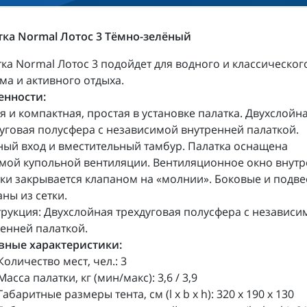
тка Normal Лотос 3 Тёмно-зелёный
ка Normal Лотос 3 подойдет для водного и классическог
ма и активного отдыха.
енности:
я и компактная, простая в установке палатка. Двухслойн
уговая полусфера с независимой внутренней палаткой.
ый вход и вместительный тамбур. Палатка оснащена
мой купольной вентиляции. Вентиляционное окно внут
ки закрывается клапаном на «молнии». Боковые и подв
ны из сетки.
рукция: Двухслойная трехдуговая полусфера с независи
енней палаткой.
вные характеристики:
Количество мест, чел.: 3
Масса палатки, кг (мин/макс): 3,6 / 3,9
Габаритные размеры тента, см (l x b x h): 320 х 190 х 130