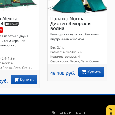
а
Alexika
Палатка
Normal
 4
Диоген 4 морская
Видео
волна
5%
Комфортная палатка с большим
я палатка с двумя
внутренним объемом.
(2+2) и хорошей
йчивостью.
Вес:
5.4 кг
Размер:
4.2×2.4×1.2 м
Количество мест:
4
×2.4×1.8 м
Сезонность:
Весна, Лето, Осень
 мест:
4
:
Весна, Лето, Осень
Купить
49 100 руб.
Купить
руб.
Доставка и оплата