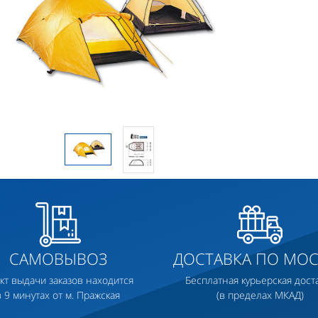
САМОВЫВОЗ
ДОСТАВКА ПО МОС
кт выдачи заказов находится
Бесплатная курьерская дост
в 9 минутах от м. Пражская
(в пределах МКАД)