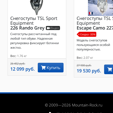
Снегоступы
TSL Sport
Снегоступы
TSL 
Equipment
Equipment
226 Rando Grey
Escape Camo 22
Видео
Снегоступы рассчитанный под
Скидка -30%
любой тип обуви. Надежная
Модель снегоступов
регулировка фиксирует ботинки
пользующаяся особой
жестко.
популярностью.
Вес:
1.76 кг
Вес:
2.07 кг
26 452 руб.
27 900 руб.
Купить
12 099 руб.
19 530 руб.
© 2009—2026 Mountain-Rock.ru