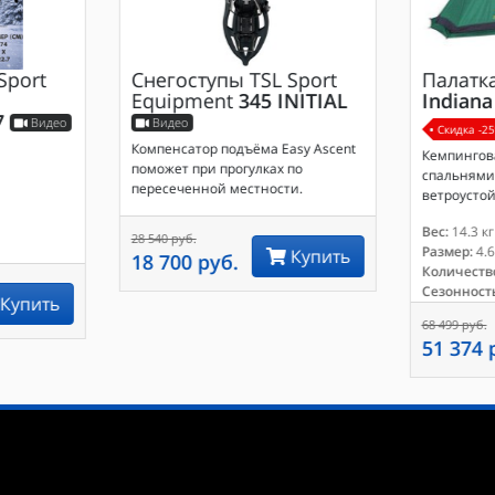
Sport
Снегоступы
TSL Sport
Палатк
Equipment
345 INITIAL
Indiana
7
Видео
Видео
Скидка -2
Компенсатор подъёма Easy Ascent
Кемпингова
поможет при прогулках по
спальнями 
пересеченной местности.
ветроусто
Вес:
14.3 кг
28 540 руб.
Размер:
4.6
Купить
18 700 руб.
Количество
Сезонность
Купить
68 499 руб.
51 374 