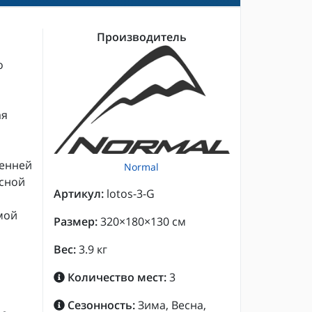
Производитель
о
ая
ренней
Normal
есной
Артикул:
lotos-3-G
мой
Размер:
320×180×130 см
Вес:
3.9 кг
Количество мест:
3
Сезонность:
Зима, Весна,