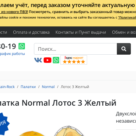
лаем учёт, перед заказом уточняйте актуальную 
из нового ПВЗ!
Посмотреть, сравнить и выбрать заказанный товар можно с
айлы cookie и похожие технологии, оставаясь на сайте Вы соглашаетесь с
"Политико
сти
Оплата и доставка
Контакты и Пункт выдачи
Обмен и во
80-19
График работы
ain-Rock
Палатки
Normal
Лотос 3 Желтый
атка Normal Лотос 3 Желтый
Двухсло
ия
независ