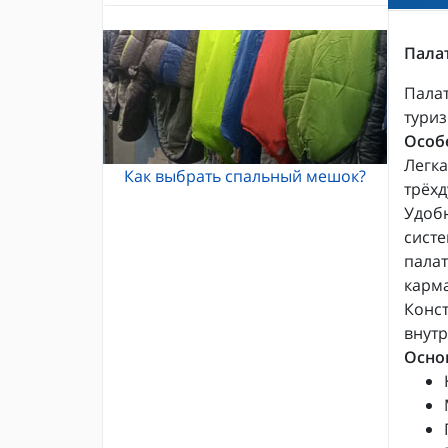
Альпинистские кошки
Каски и шлемы для альпинизма
Кошки Grivel
Пала
Жумары и зажимы
Карабины и оттяжки
Спусковые устройства
Палат
туриз
Особ
Легка
Как выбрать спальный мешок?
трёхд
Удобн
систе
палат
карма
Конст
внутр
Осно