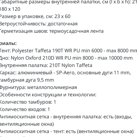
Габаритные размеры внутренней палатки, см (l x b x h): 21
180 х 120
Размер в упаковке, см: 23 х 60
Ветроустойчивость: достаточная
Герметизация швов: термоусадочная лента
риалы:
Тент: Polyester Taffeta 190T WR PU min 6000 - max 8000 m
Дно: Nylon Oxford 210D WR PU min 8000 - max 10000 mm
Внутренняя палатка: 210T Nylon Taffeta
Каркас: алюминиевый - SP-Aero, основные дуги 11 mm,
тамбурная дуга 9,5 mm
Фурнитура: металлополимерная
Особенности конструкции и технологии:
Количество тамбуров: 1
Количество входов: 1
Антимоскитная сетка - внутренняя палатка: есть (входы,
вентиляционные окна)
Антимоскитная сетка - тент: есть (вентиляционные окна)