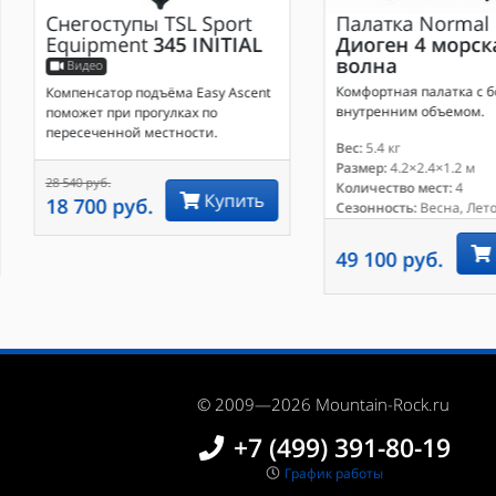
Снегоступы
TSL Sport
Палатка
Normal
Equipment
345 INITIAL
Диоген 4 морск
волна
Видео
Комфортная палатка с 
Компенсатор подъёма Easy Ascent
внутренним объемом.
поможет при прогулках по
пересеченной местности.
Вес:
5.4 кг
Размер:
4.2×2.4×1.2 м
28 540 руб.
Количество мест:
4
Купить
18 700 руб.
Сезонность:
Весна, Лето
49 100 руб.
© 2009—2026 Mountain-Rock.ru
+7 (499) 391-80-19
График работы