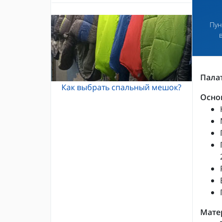
Альпинистские кошки
Каски и шлемы для альпинизма
Кошки Grivel
Пун
Жумары и зажимы
Карабины и оттяжки
Спусковые устройства
Палат
Как выбрать спальный мешок?
Осно
Мате