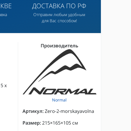
КВЕ
ДОСТАВКА ПО РФ
авка
Отправим любым удобным
для Вас способом!
Производитель
5 х
Normal
Артикул:
Zero-2-morskayavolna
Размер:
215×165×105 см