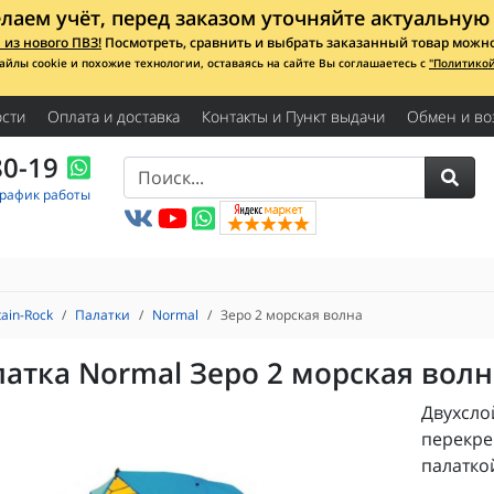
лаем учёт, перед заказом уточняйте актуальную 
из нового ПВЗ!
Посмотреть, сравнить и выбрать заказанный товар можно с
айлы cookie и похожие технологии, оставаясь на сайте Вы соглашаетесь с
"Политико
сти
Оплата и доставка
Контакты и Пункт выдачи
Обмен и во
80-19
График работы
ain-Rock
Палатки
Normal
Зеро 2 морская волна
атка Normal Зеро 2 морская волн
Двухсло
перекре
палатко