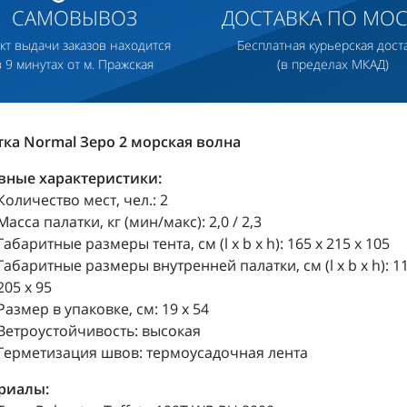
САМОВЫВОЗ
ДОСТАВКА ПО МОС
кт выдачи заказов находится
Бесплатная курьерская дост
в 9 минутах от м. Пражская
(в пределах МКАД)
ка Normal Зеро 2 морская волна
вные характеристики:
Количество мест, чел.: 2
Масса палатки, кг (мин/макс): 2,0 / 2,3
Габаритные размеры тента, см (l x b x h): 165 х 215 х 105
Габаритные размеры внутренней палатки, см (l x b x h): 11
205 х 95
Размер в упаковке, см: 19 х 54
Ветроустойчивость: высокая
Герметизация швов: термоусадочная лента
риалы: