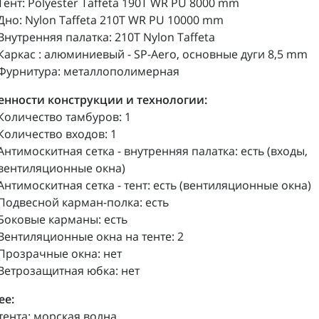
Тент: Polyester Taffeta 190T WR PU 8000 mm
Дно: Nylon Taffeta 210T WR PU 10000 mm
Внутренняя палатка: 210T Nylon Taffeta
Каркас : алюминиевый - SP-Aero, основные дуги 8,5 mm
Фурнитура: металлополимерная
енности конструкции и технологии:
Количество тамбуров: 1
Количество входов: 1
Антимоскитная сетка - внутренняя палатка: есть (входы,
вентиляционные окна)
Антимоскитная сетка - тент: есть (вентиляционные окна)
Подвесной карман-полка: есть
Боковые карманы: есть
Вентиляционные окна на тенте: 2
Прозрачные окна: нет
Ветрозащитная юбка: нет
ее:
тента: морская волна