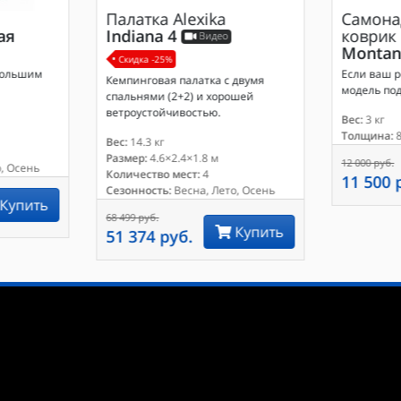
Палатка
Alexika
Самона
ая
Indiana 4
коврик
Видео
Montan
Скидка -25%
большим
Если ваш р
Кемпинговая палатка с двумя
модель под
спальнями (2+2) и хорошей
ветроустойчивостью.
Вес:
3 кг
Толщина:
8
Вес:
14.3 кг
Размер:
4.6×2.4×1.8 м
12 000 руб.
, Осень
Количество мест:
4
11 500 
Сезонность:
Весна, Лето, Осень
Купить
68 499 руб.
Купить
51 374 руб.