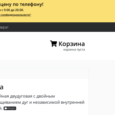
цену по телефону!
 9.00 до 20.00.
й конфиденциальности"
зврат
Корзина
корзина пуста
а
йная двудуговая с двойным
щиванием дуг и независимой внутренней
й.
Видео