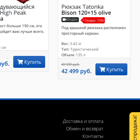
дувающийся
Рюкзак
Tatonka
High Peak
Bison 120+15 olive
a
Видео
Скидка -15%
ост больше 190 см, эта
Под крышкой рюкзака расположен
ойдет вам лучше всего.
просторный карман.
Вес:
3.42 кг
 см
Тип:
Туристический
Объем:
135 л
Купить
руб.
49 999 руб.
Купить
42 499 руб.
Распродажа!
Доставка и оплата
Обмен и возврат
Контакты