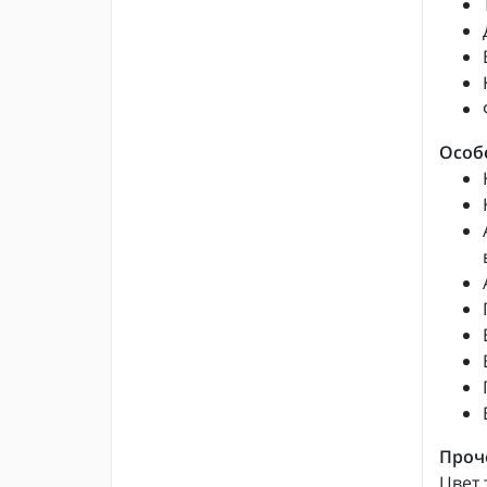
Особ
Проч
Цвет 