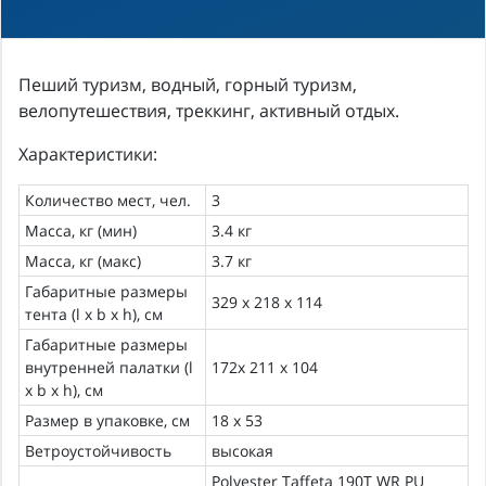
Пеший туризм, водный, горный туризм,
велопутешествия, треккинг, активный отдых.
Характеристики:
Количество мест, чел.
3
Масса, кг (мин)
3.4 кг
Масса, кг (макс)
3.7 кг
Габаритные размеры
329 х 218 х 114
тента (l x b x h), см
Габаритные размеры
внутренней палатки (l
172x 211 x 104
x b x h), см
Размер в упаковке, см
18 x 53
Ветроустойчивость
высокая
Polyester Taffeta 190T WR PU