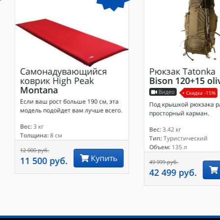
Самонадувающийся
Рюкзак
Tatonka
коврик
High Peak
Bison 120+15 oli
Montana
Видео
Скидка -15%
Если ваш рост больше 190 см, эта
Под крышкой рюкзака 
модель подойдет вам лучше всего.
просторный карман.
Вес:
3 кг
Вес:
3.42 кг
Толщина:
8 см
Тип:
Туристический
Объем:
135 л
12 000 руб.
Купить
11 500 руб.
49 999 руб.
42 499 руб.