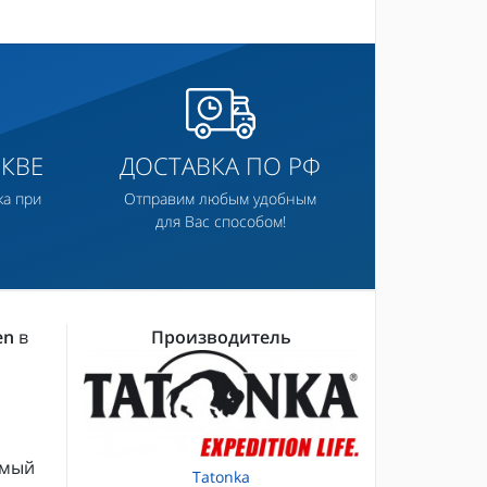
КВЕ
ДОСТАВКА ПО РФ
ка при
Отправим любым удобным
для Вас способом!
en
в
Производитель
имый
Tatonka