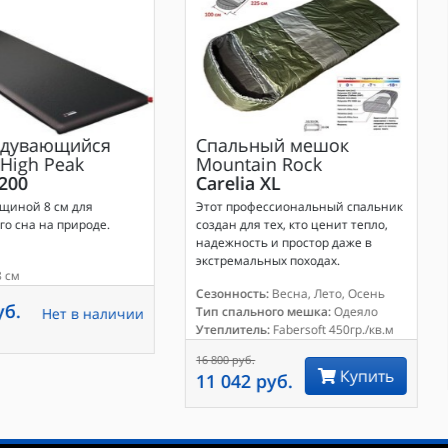
дувающийся
Спальный мешок
High Peak
Mountain Rock
200
Carelia XL
щиной 8 см для
Этот профессиональный спальник
о сна на природе.
создан для тех, кто ценит тепло,
надежность и простор даже в
экстремальных походах.
 см
Сезонность:
Весна, Лето, Осень
уб.
Тип спального мешка:
Одеяло
Нет в наличии
Утеплитель:
Fabersoft 450гр./кв.м
16 800 руб.
Купить
11 042 руб.