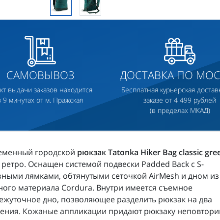
САМОВЫВОЗ
ДОСТАВКА ПО МОС
кт выдачи заказов находится
Бесплатная курьерская достав
в 9 минутах от м. Пражская
заказе от 4 499 рублей
(в пределах МКАД)
еменный городской
рюкзак Tatonka Hiker Bag classic gre
 ретро. Оснащен системой подвески Padded Back с S-
ными лямками, обтянутыми сеточкой AirMesh и дном из
ого материала Cordura. Внутри имеется съемное
жуточное дно, позволяющее разделить рюкзак на два
ления. Кожаные аппликации придают рюкзаку неповтор