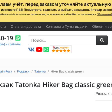
лаем учёт, перед заказом уточняйте актуальную 
из нового ПВЗ!
Посмотреть, сравнить и выбрать заказанный товар можно с
айлы cookie и похожие технологии, оставаясь на сайте Вы соглашаетесь с
"Политико
сти
Оплата и доставка
Контакты и Пункт выдачи
Обмен и во
80-19
График работы
ain-Rock
Рюкзаки
Tatonka
Hiker Bag classic green
зак Tatonka Hiker Bag classic gree
Рюкзак 