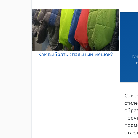
Альпинистские кошки
Каски и шлемы для альпинизма
Кошки Grivel
Жумары и зажимы
Карабины и оттяжки
Спусковые устройства
Как выбрать спальный мешок?
Пун
Совр
стиле
образ
прочн
проме
отде