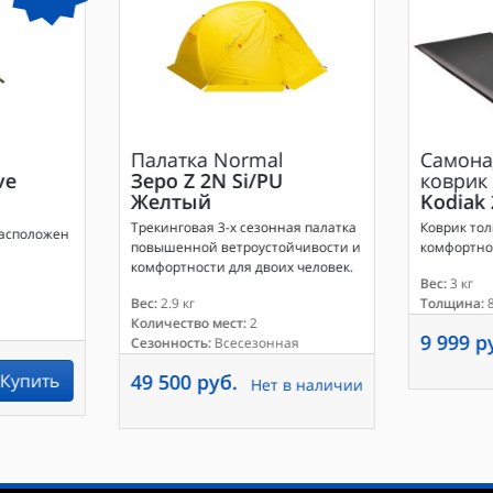
Палатка
Normal
Самона
ve
Зеро Z 2N Si/PU
коврик
Желтый
Kodiak 
Трекинговая 3-х сезонная палатка
Коврик тол
расположен
повышенной ветроустойчивости и
комфортног
комфортности для двоих человек.
Вес:
3 кг
Вес:
2.9 кг
Толщина:
8
Количество мест:
2
9 999 р
Сезонность:
Всесезонная
Купить
49 500 руб.
Нет в наличии