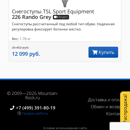
Снегоступы
TSL Sport Equipment
226 Rando Grey
Видео
Снегоступы рассчитанный под любой тип обуви. Надежная
регулировка фиксирует ботинки жестко.
Вес:
1.76 кг
26 452 руб.
Купить
12 099 руб.
© 2009—2026 Mountain-
Распродажа!
Rock.ru
Доставка и оплата
Обмен и возврат
+7 (499) 391-80-19
Контакты
График работы
Условия использования сайта