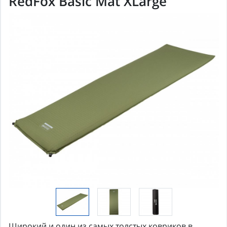
RedFox Basic Mat XLarge
Широкий и один из самых толстых ковриков в