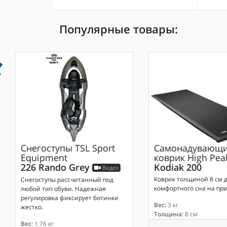
Популярные товары:
Снегоступы
TSL Sport
Самонадувающи
Equipment
коврик
High Pea
226 Rando Grey
Kodiak 200
Видео
Коврик толщиной 8 см 
Снегоступы рассчитанный под
комфортного сна на при
любой тип обуви. Надежная
регулировка фиксирует ботинки
Вес:
3 кг
жестко.
Толщина:
8 см
Вес:
1.76 кг