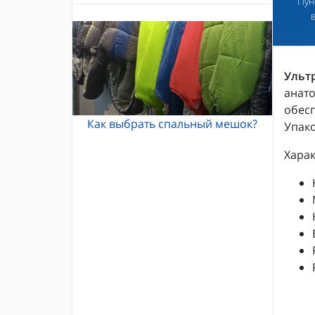
Пун
Альпинистские кошки
Каски и шлемы для альпинизма
Кошки Grivel
Жумары и зажимы
Карабины и оттяжки
Спусковые устройства
Ульт
анат
обесп
Как выбрать спальный мешок?
Упак
Харак