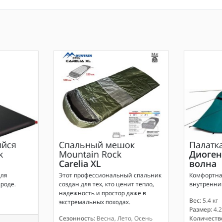
йся
Спальный мешок
Палатк
k
Mountain Rock
Диоген
Carelia XL
волна
для
Этот профессиональный спальник
Комфортна
роде.
создан для тех, кто ценит тепло,
внутренни
надежность и простор даже в
Вес:
5.4 кг
экстремальных походах.
Размер:
4.2
Сезонность:
Весна, Лето, Осень
Количество