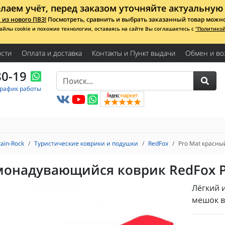
лаем учёт, перед заказом уточняйте актуальную 
из нового ПВЗ!
Посмотреть, сравнить и выбрать заказанный товар можно с
айлы cookie и похожие технологии, оставаясь на сайте Вы соглашаетесь с
"Политико
сти
Оплата и доставка
Контакты и Пункт выдачи
Обмен и во
80-19
График работы
ain-Rock
Туристические коврики и подушки
RedFox
Pro Mat красны
монадувающийся коврик RedFox P
Лёгкий 
мешок в