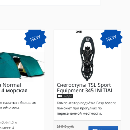
NEW
NEW
а
Normal
Снегоступы
TSL Sport
 4 морская
Equipment
345 INITIAL
Видео
я палатка с большим
Компенсатор подъёма Easy Ascent
м объемом.
поможет при прогулках по
пересеченной местности.
×2.4×1.2 м
28 540 руб.
 мест:
4