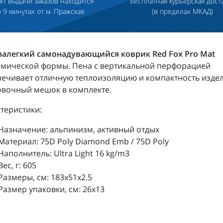
кт выдачи заказов находится
Бесплатная курьерская дост
в 9 минутах от м. Пражская
(в пределах МКАД)
ралегкий самонадувающийся коврик Red Fox Pro Mat
омической формы. Пена с вертикальной перфорацией
ечивает отличную теплоизоляцию и компактность издел
овочный мешок в комплекте.
теристики:
Назначение: альпинизм, активный отдых
Материал: 75D Poly Diamond Emb / 75D Poly
Наполнитель: Ultra Light 16 kg/m3
Вес, г: 605
Размеры, см: 183x51x2.5
Размер упаковки, см: 26х13