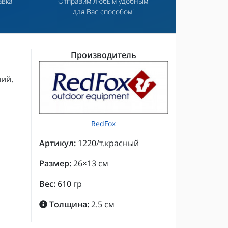
авка
Отправим любым удобным
для Вас способом!
Производитель
ий.
RedFox
Артикул:
1220/т.красный
Размер:
26×13 см
Вес:
610 гр
Толщина:
2.5 см