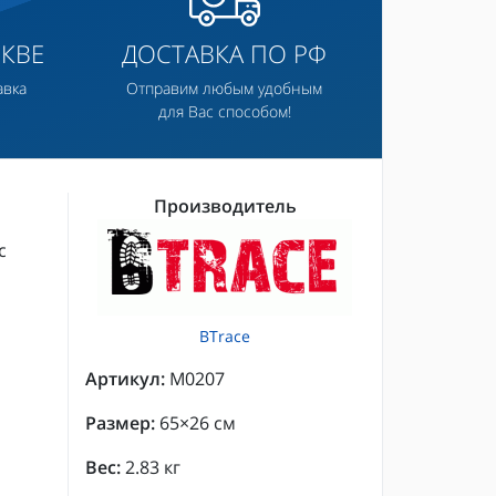
КВЕ
ДОСТАВКА ПО РФ
авка
Отправим любым удобным
для Вас способом!
Производитель
с
BTrace
Артикул:
M0207
Размер:
65×26 см
Вес:
2.83 кг