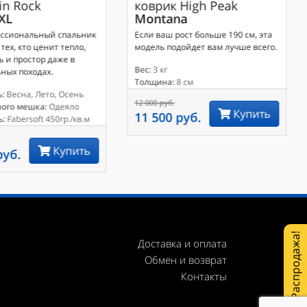
in Rock
коврик
High Peak
 XL
Montana
ессиональный спальник
Если ваш рост больше 190 см, эта
тех, кто ценит тепло,
модель подойдет вам лучше всего.
 и простор даже в
Вес:
3 кг
ных походах.
Толщина:
8 см
:
Весна, Лето, Осень
12 000 руб.
ного мешка:
Одеяло
Купить
11 500 руб.
ь:
Fabersoft 450гр./кв.м
Купить
руб.
Распродажа!
Доставка и оплата
Обмен и возврат
Контакты