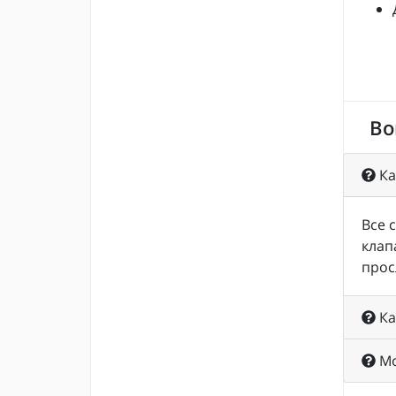
Во
Ка
Все 
клап
прос
Ка
Мо