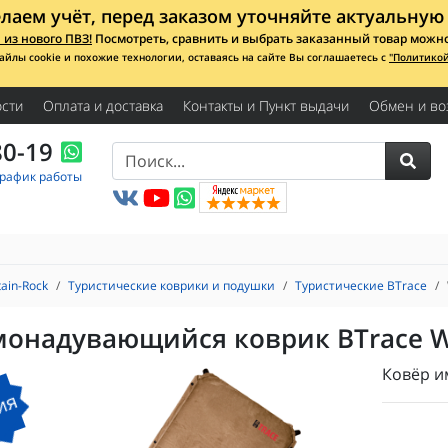
лаем учёт, перед заказом уточняйте актуальную 
из нового ПВЗ!
Посмотреть, сравнить и выбрать заказанный товар можно с
айлы cookie и похожие технологии, оставаясь на сайте Вы соглашаетесь с
"Политико
сти
Оплата и доставка
Контакты и Пункт выдачи
Обмен и во
80-19
График работы
ain-Rock
Туристические коврики и подушки
Туристические BTrace
монадувающийся коврик BTrace W
Ковёр и
ия