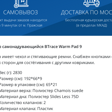
САМОВЫВОЗ
ДОСТАВКА ПО МОС
кт выдачи заказов находится
Бесплатная курьерская дост
в 9 минутах от м. Пражская
(в пределах МКАД)
р самонадувающийся BTrace Warm Pad 9
 имеет чехол и стягивающие ремни. Снабжен кнопками 
 сторон для состёгивания с другими ковриками.
Вес (г): 2830
Размер (см): 192*66*9
Размер в упаковке (см): 65*21
Материал верха: Полиэстер Сhamois suede
Материал дна: Полиэстер Slides Less 75D
Количество клапанов: 2
Материал клапана: Пластик