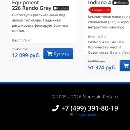
Equipment
Indiana 4
Видео
226 Rando Grey
Видео
Скидка -25%
Снегоступы рассчитанный под
Кемпинговая палатка с 
любой тип обуви. Надежная
спальнями (2+2) и хор
регулировка фиксирует ботинки
ветроустойчивостью.
жестко.
Вес:
14.3 кг
Вес:
1.76 кг
Размер:
4.6×2.4×1.8 м
Количество мест:
4
26 452 руб.
Сезонность:
Весна, Лето
Купить
12 099 руб.
68 499 руб.
51 374 руб.
© 2009—2026 Mountain-Rock.ru
+7 (499) 391-80-19
График работы