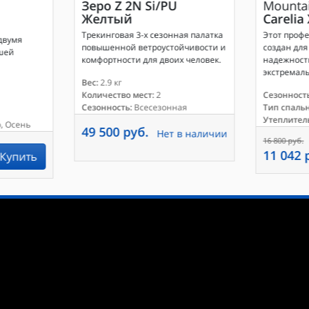
Зеро Z 2N Si/PU
Mounta
Желтый
Carelia
Трекинговая 3-х сезонная палатка
Этот проф
двумя
повышенной ветроустойчивости и
создан для 
ошей
комфортности для двоих человек.
надежность
экстремаль
Вес:
2.9 кг
Количество мест:
2
Сезонность
Сезонность:
Всесезонная
Тип спаль
Утеплител
, Осень
49 500 руб.
Нет в наличии
16 800 руб.
11 042 
Купить