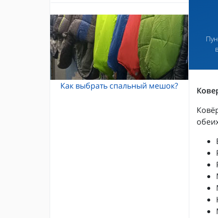
Альпинистские кошки
Каски и шлемы для альпинизма
Кошки Grivel
Жумары и зажимы
Карабины и оттяжки
Пун
Спусковые устройства
Как выбрать спальный мешок?
Кове
Ковёр
обеих