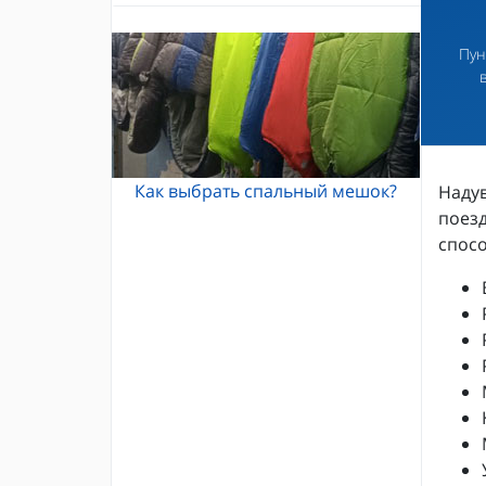
Альпинистские кошки
Каски и шлемы для альпинизма
Кошки Grivel
Пун
Жумары и зажимы
Карабины и оттяжки
Спусковые устройства
Как выбрать спальный мешок?
Надув
поезд
спосо