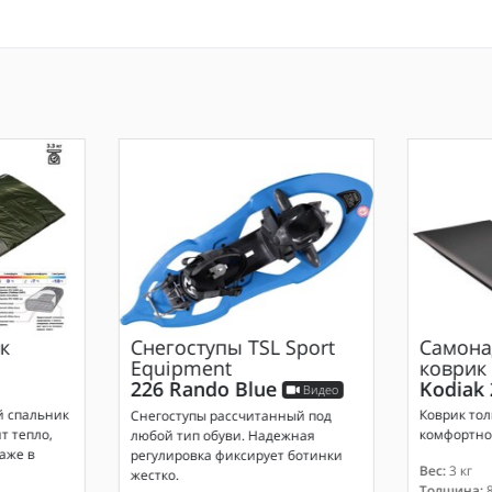
к
Снегоступы
TSL Sport
Самона
Equipment
коврик
226 Rando Blue
Kodiak 
Видео
й спальник
Коврик тол
Снегоступы рассчитанный под
т тепло,
комфортног
любой тип обуви. Надежная
аже в
регулировка фиксирует ботинки
Вес:
3 кг
жестко.
Толщина:
8