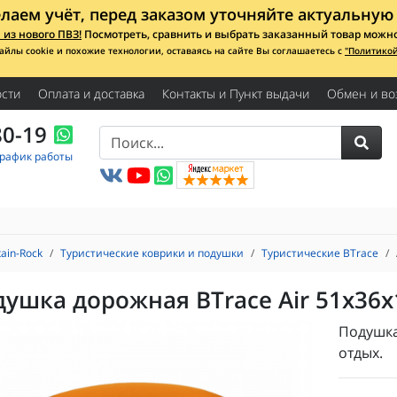
лаем учёт, перед заказом уточняйте актуальную 
из нового ПВЗ!
Посмотреть, сравнить и выбрать заказанный товар можно с
айлы cookie и похожие технологии, оставаясь на сайте Вы соглашаетесь с
"Политико
сти
Оплата и доставка
Контакты и Пункт выдачи
Обмен и во
80-19
График работы
ain-Rock
Туристические коврики и подушки
Туристические BTrace
душка дорожная BTrace Air 51x36
Подушка
отдых.