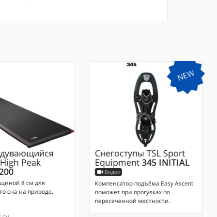
NEW
дувающийся
Снегоступы
TSL Sport
High Peak
Equipment
345 INITIAL
200
Видео
щиной 8 см для
Компенсатор подъёма Easy Ascent
о сна на природе.
поможет при прогулках по
пересеченной местности.
 см