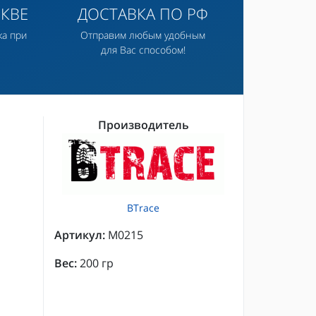
КВЕ
ДОСТАВКА ПО РФ
ка при
Отправим любым удобным
для Вас способом!
Производитель
BTrace
Артикул:
M0215
Вес:
200 гр