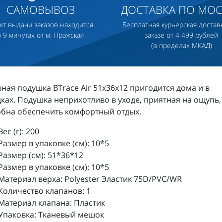
САМОВЫВОЗ
ДОСТАВКА ПО МОС
кт выдачи заказов находится
Бесплатная курьерская достав
в 9 минутах от м. Пражская
заказе от 4 499 рублей
(в пределах МКАД)
ная подушка BTrace Air 51x36х12 пригодится дома и в
ках. Подушка неприхотливо в уходе, приятная на ощупь,
бна обеспечить комфортный отдых.
Вес (г):
200
Размер в упаковке (см):
10*5
Размер (см):
51*36*12
Размер в упаковке (см):
10*5
Материал верха:
Polyester Эластик 75D/PVC/WR
Количество клапанов:
1
Материал клапана:
Пластик
Упаковка:
Тканевый мешок