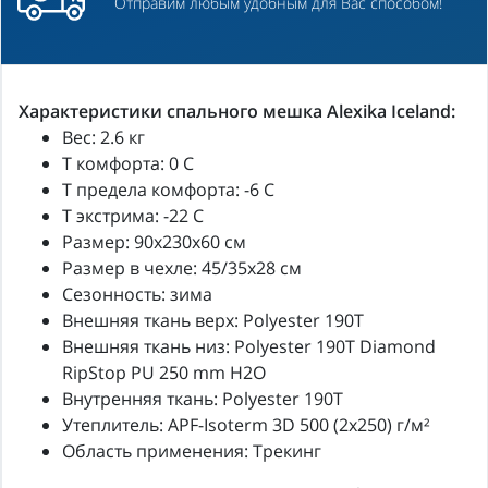
Отправим любым удобным для Вас способом!
Характеристики спального мешка Alexika Iceland:
Вес: 2.6 кг
Т комфорта: 0 C
Т предела комфорта: -6 C
T экстрима: -22 C
Размер: 90x230x60 см
Размер в чехле: 45/35x28 см
Сезонность: зима
Внешняя ткань верх: Polyester 190T
Внешняя ткань низ: Polyester 190T Diamond
RipStop PU 250 mm H2O
Внутренняя ткань: Polyester 190T
Утеплитель: APF-Isoterm 3D 500 (2x250) г/м²
Область применения: Трекинг