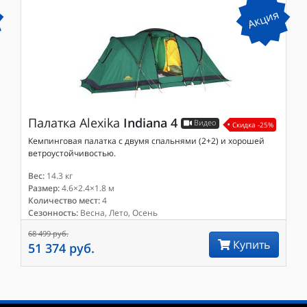
Акция
Палатка
Normal
Диоген 4 морская волна
Комфортная палатка с большим внутренним объемом
Вес:
5.4 кг
Размер:
4.2×2.4×1.2 м
Количество мест:
4
Сезонность:
Весна, Лето, Осень
Скидка -25%
Куп
 хорошей
49 100 руб.
Купить