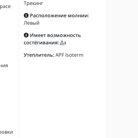
Трекинг
Space
Расположение молнии:
Левый
Имеет возможность
е
состёгивания:
Да
Утеплитель:
APF Isoterm
ния
ровки