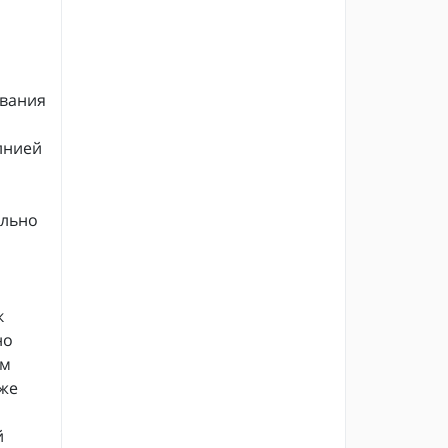
ивания
лнией
ильно
к
но
ем
кже
й