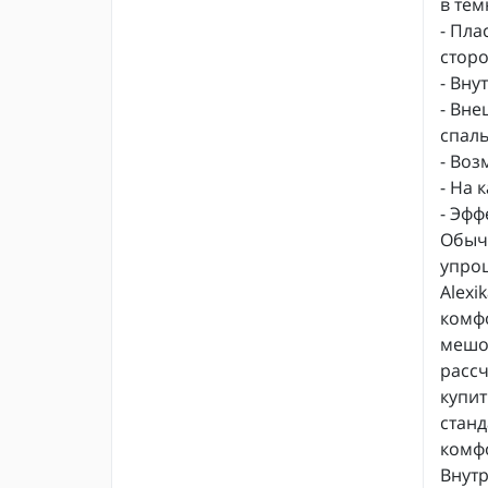
в тем
- Пла
стор
- Вну
- Вне
спал
- Воз
- На 
- Эф
Обычн
упрощ
Alexi
комф
мешок
рассч
купит
станд
комфо
Внутр