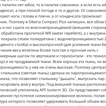
у палатки нет юбки, то в палатке сквозняки, а если есть ю
нденсат, а при плохой погоде и то и другое. От сквозняко
зают ноги, голова и плечи, а от конденсата промокает
ник. Поэтому в Siberia Compact Plus капюшон, вся облас
 и ног сшита из влагонепроницаемой (внешняя сторон
 обработана пропиткой WR (water repellent), а с внутрен
 покрыта слоем полиуретана с водонепроницаемостью 
дяного столба) и высокопрочной (для усиления ткани б
чения веса вплетена более толстая и прочная нить с
мерным шагом по вертикали и горизонтали - это технол
op) и не продуваемой ткани. Всем хороша эта ткань, но в
роницаемость у нее не очень высокая. Поэтому центра
 спальника (светлая ткань) сделана из паропроницаемог
иала, что позволяет спальнику "дышать", выпускать пар 
нсировать влагу внутри. Под внешней тканью располож
тический утеплитель APF Isoterm 3D. Он представляет с
енное пустотелое силиконизированное волокно, полая
тура которого позволяет удерживать большой объем воз