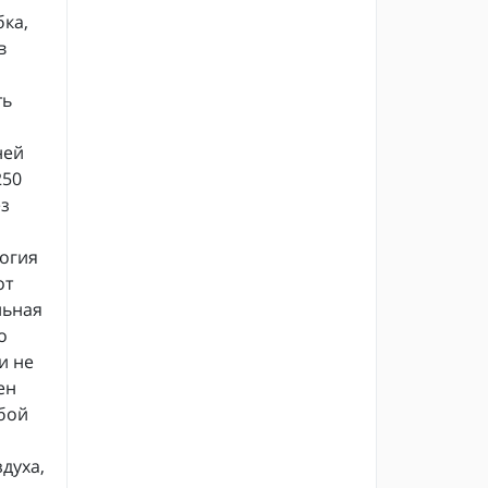
бка,
в
ть
а
ней
250
ез
огия
от
льная
о
и не
ен
обой
духа,