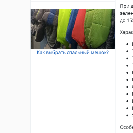
Альпинистские кошки
При д
Каски и шлемы для альпинизма
Кошки Grivel
зеле
Жумары и зажимы
до 15
Карабины и оттяжки
Спусковые устройства
Харак
Как выбрать спальный мешок?
Особ