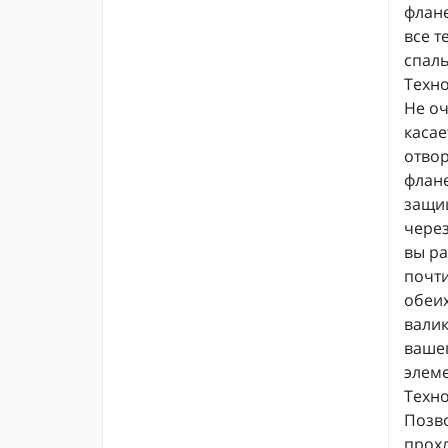
флане
все т
спаль
Техно
Не оч
касае
отвор
флане
защи
через
вы ра
почти
обеих
валик
вашег
элеме
Техно
Позво
прохл