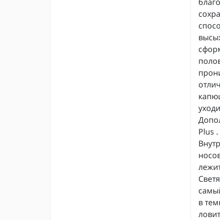
благ
сохра
спос
высых
сформ
полов
прони
отлич
капюш
уходи
Допол
Plus .
Внутр
носов
лежит
Светя
самы
в тем
ловит