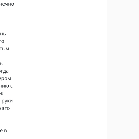
онечно
ань
го
стым
ь
огда
мером
нию с
ок
 руки
 это
е в