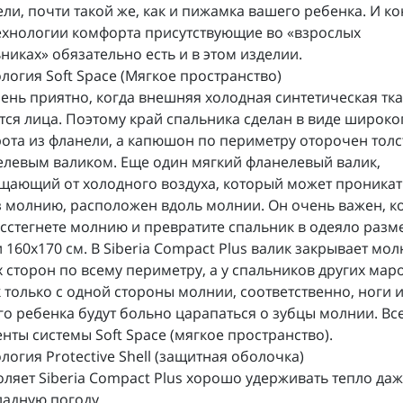
ли, почти такой же, как и пижамка вашего ребенка. И к
ехнологии комфорта присутствующие во «взрослых
никах» обязательно есть и в этом изделии.
логия Soft Space (Мягкое пространство)
ень приятно, когда внешняя холодная синтетическая тк
тся лица. Поэтому край спальника сделан в виде широко
ота из фланели, а капюшон по периметру оторочен тол
левым валиком. Еще один мягкий фланелевый валик,
щающий от холодного воздуха, который может проникат
 молнию, расположен вдоль молнии. Он очень важен, к
сстегнете молнию и превратите спальник в одеяло раз
 160х170 см. В Siberia Compact Plus валик закрывает мол
 сторон по всему периметру, а у спальников других мар
 только с одной стороны молнии, соответственно, ноги и
о ребенка будут больно царапаться о зубцы молнии. Все
нты системы Soft Space (мягкое пространство).
логия Protective Shell (защитная оболочка)
ляет Siberia Compact Plus хорошо удерживать тепло даж
адную погоду.