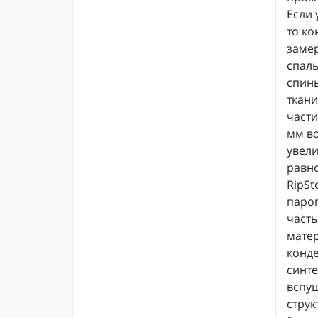
Если 
то ко
замер
спаль
спины
ткани
части
мм во
увели
равно
RipSt
пароп
часть
матер
конде
синте
вспуш
струк