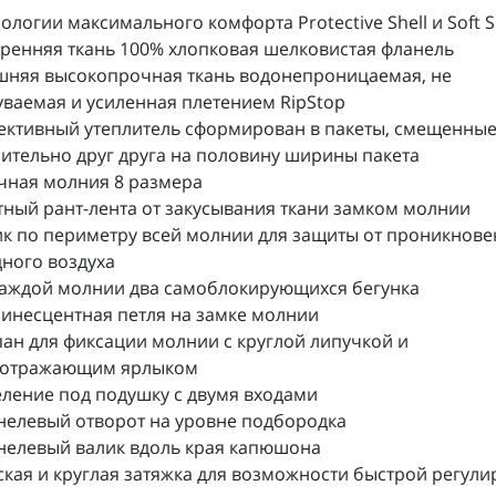
нологии максимального комфорта Protective Shell и Soft 
тренняя ткань 100% хлопковая шелковистая фланель
шняя высокопрочная ткань водонепроницаемая, не
ваемая и усиленная плетением RipStop
ективный утеплитель сформирован в пакеты, смещенны
ительно друг друга на половину ширины пакета
чная молния 8 размера
тный рант-лента от закусывания ткани замком молнии
ик по периметру всей молнии для защиты от проникнове
ного воздуха
каждой молнии два самоблокирующихся бегунка
инесцентная петля на замке молнии
пан для фиксации молнии с круглой липучкой и
оотражающим ярлыком
еление под подушку с двумя входами
нелевый отворот на уровне подбородка
нелевый валик вдоль края капюшона
ская и круглая затяжка для возможности быстрой регули