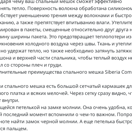
одаря чему ваш спальный мешок сможет эффективно
нять тепло. Поверхность волокна обработана силиконом
обствует уменьшению трения между волокнами и быстр
анию, а также препятствует впитыванию влаги. Утеплит
ирован в пакеты, смещенные относительно друг друга 
ину ширины пакета. Это предотвращает теплопотери из
кновения холодного воздуха через швы. Ткань и утепли
но удержат тепло, но также необходимо затянуть затяжк
она и верхней части спальника, чтобы теплый воздух н
л со стороны плеч и груди.
нительные преимущества спального мешка Siberia Com
и спального мешка есть большой сетчатый кармашек дл
ого платка и всяких мелочей. Через сетку сразу видно, ч
 внутри.
щейся петелькой на замке молнии. Она очень удобна, ко
й последний момент вспомнили о чем-то важном. Попро
ноте найти замок черной молнии. А еще петелька быстр
ся пальцем.