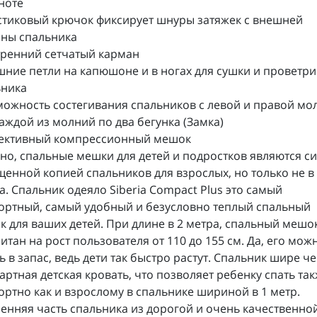
ноте
стиковый крючок фиксирует шнуры затяжек с внешней
оны спальника
тренний сетчатый карман
шние петли на капюшоне и в ногах для сушки и проветр
ьника
можность состегивания спальников с левой и правой мо
каждой из молний по два бегунка (Замка)
фективный компрессионный мешок
о, спальные мешки для детей и подростков являются с
енной копией спальников для взрослых, но только не в
ka. Спальник одеяло Siberia Compact Plus это самый
ортный, самый удобный и безусловно теплый спальный
 для ваших детей. При длине в 2 метра, спальный мешо
итан на рост пользователя от 110 до 155 см. Да, его мож
ь в запас, ведь дети так быстро растут. Спальник шире ч
артная детская кровать, что позволяет ребенку спать та
ртно как и взрослому в спальнике шириной в 1 метр.
енняя часть спальника из дорогой и очень качественно