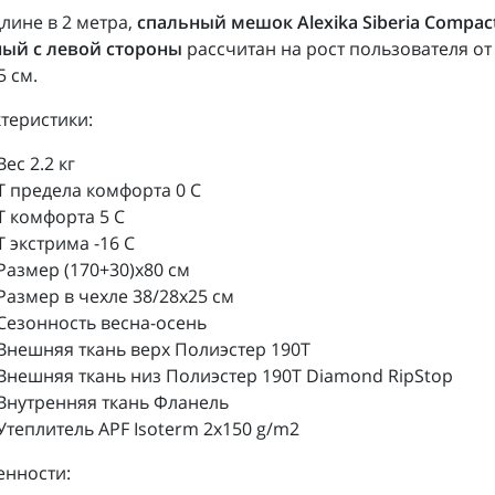
лине в 2 метра,
спальный мешок Alexika Siberia Compact
ный с левой стороны
рассчитан на рост пользователя от
5 см.
теристики:
Вес 2.2 кг
Т предела комфорта 0 C
Т комфорта 5 C
T экстрима -16 C
Размер (170+30)x80 см
Размер в чехле 38/28x25 см
Сезонность весна-осень
Внешняя ткань верх Полиэстер 190T
Внешняя ткань низ Полиэстер 190Т Diamond RipStop
Внутренняя ткань Фланель
Утеплитель APF Isoterm 2x150 g/m2
енности: