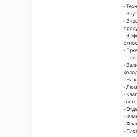
- Тех
- Вну
- Вне
проду
- Эфф
относ
- Про
- Пло
- Вал
холод
- На 
- Люм
- Кла
свет
- Отд
- Фла
- Фла
- Пло