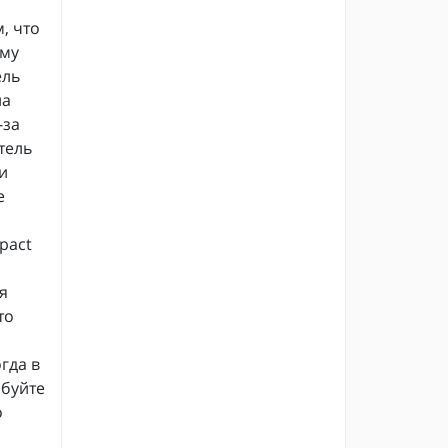
, что
ому
ель
на
-за
тель
и
е
pact
я
то
гда в
буйте
о