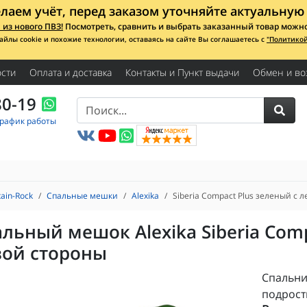
лаем учёт, перед заказом уточняйте актуальную 
из нового ПВЗ!
Посмотреть, сравнить и выбрать заказанный товар можно с
айлы cookie и похожие технологии, оставаясь на сайте Вы соглашаетесь с
"Политико
сти
Оплата и доставка
Контакты и Пункт выдачи
Обмен и во
80-19
График работы
ain-Rock
Спальные мешки
Alexika
Siberia Compact Plus зеленый с 
льный мешок Alexika Siberia Comp
вой стороны
Спальни
подрост