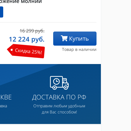
ожение молнии
16 299 руб.
12 224
руб.
Купить
Товар в наличии
Скидка 25%!
КВЕ
ДОСТАВКА ПО РФ
авка
Отправим любым удобным
для Вас способом!