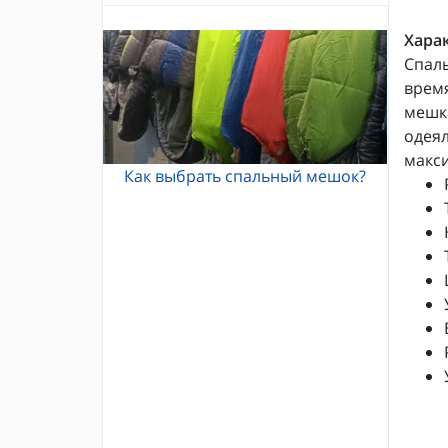
Альпинистские кошки
Каски и шлемы для альпинизма
Кошки Grivel
Харак
Жумары и зажимы
Спаль
Карабины и оттяжки
время
Спусковые устройства
мешк
одеял
макси
Как выбрать спальный мешок?