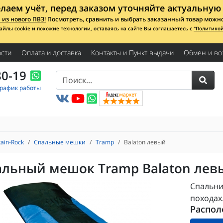
лаем учёт, перед заказом уточняйте актуальную 
из нового ПВЗ!
Посмотреть, сравнить и выбрать заказанный товар можно с
айлы cookie и похожие технологии, оставаясь на сайте Вы соглашаетесь с
"Политико
сти
Оплата и доставка
Контакты и Пункт выдачи
Обмен и во
80-19
График работы
ain-Rock
Спальные мешки
Tramp
Balaton левый
альный мешок Tramp Balaton лев
Спальни
походах
Распол