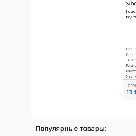
Sib
Комф
подг
Вес:
2
Сезон
Тип 
Расп
Имее
Утеп
17 999
13 
Популярные товары: