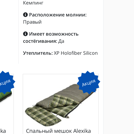
Кемпинг
Расположение молнии:
Правый
Имеет возможность
состёгивания:
Да
Утеплитель:
XP Holofiber Silicon
кция
Акция
ika
Спальный мешок
Alexika