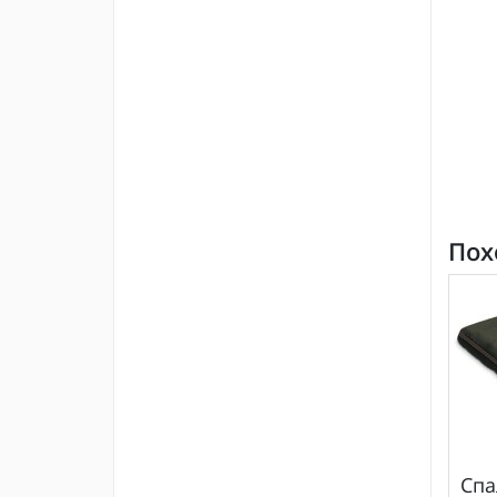
Пох
Спа