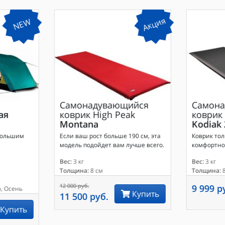
Акция
NEW
Самонадувающийся
Самона
ая
коврик
High Peak
коврик
Montana
Kodiak 
большим
Если ваш рост больше 190 см, эта
Коврик тол
модель подойдет вам лучше всего.
комфортног
Вес:
3 кг
Вес:
3 кг
Толщина:
8 см
Толщина:
8
12 000 руб.
9 999 р
, Осень
Купить
11 500 руб.
Купить