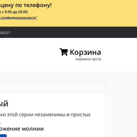
цену по телефону!
 9.00 до 20.00.
й конфиденциальности"
зврат
Корзина
корзина пуста
ый
ки этой серии незаменимы в простых
.
ожение молнии