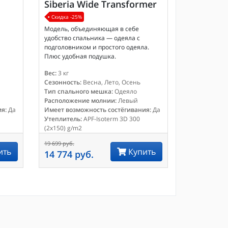
Siberia Wide Transformer
Скидка -25%
Модель, объединяющая в себе
удобство спальника — одеяла с
подголовником и простого одеяла.
Плюс удобная подушка.
Вес:
3 кг
Сезонность:
Весна, Лето, Осень
Тип спального мешка:
Одеяло
Расположение молнии:
Левый
я:
Да
Имеет возможность состёгивания:
Да
Утеплитель:
APF-Isoterm 3D 300
(2x150) g/m2
19 699 руб.
ить
Купить
14 774 руб.