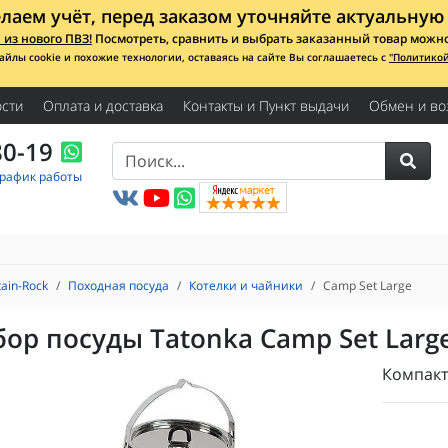
лаем учёт, перед заказом уточняйте актуальную 
из нового ПВЗ!
Посмотреть, сравнить и выбрать заказанный товар можно с
айлы cookie и похожие технологии, оставаясь на сайте Вы соглашаетесь с
"Политико
сти
Оплата и доставка
Контакты и Пункт выдачи
Обмен и во
80-19
График работы
ain-Rock
Походная посуда
Котелки и чайники
Camp Set Large
ор посуды Tatonka Camp Set Larg
Компакт