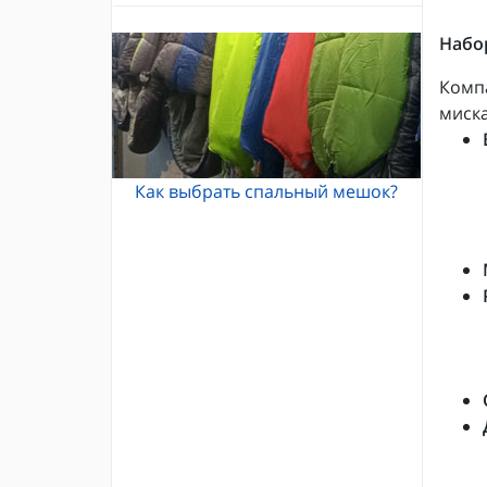
Альпинистские кошки
Каски и шлемы для альпинизма
Кошки Grivel
Набор
Жумары и зажимы
Карабины и оттяжки
Компа
Спусковые устройства
миска
Как выбрать спальный мешок?