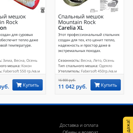
ый мешок
Спальный мешок
in Rock
Mountain Rock
on
Carelia XL
оздан для суровых
Этот профессиональный спальник
обеспечит тепло даже
создан для тех, кто ценит тепло,
вой температуре.
надежность и простор даже в
экстремальных походах.
:
Зима, Весна, Осень
Сезонность:
Весна, Лето, Осень
ного мешка:
Кокон
Тип спального мешка:
Одеяло
ь:
Fabersoft 550 гр./кв.м
Утеплитель:
Fabersoft 450гр./кв.м
16 800 руб.
Купить
Купить
руб.
11 042 руб.
Доставка и оплата
Обмен и возврат