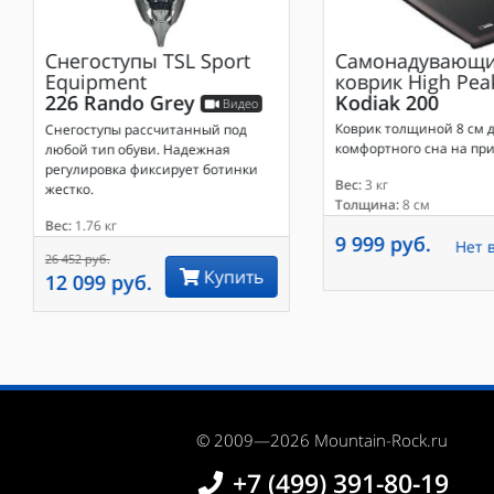
Снегоступы
TSL Sport
Самонадувающи
Equipment
коврик
High Pea
226 Rando Grey
Kodiak 200
Видео
Коврик толщиной 8 см 
Снегоступы рассчитанный под
комфортного сна на при
любой тип обуви. Надежная
регулировка фиксирует ботинки
Вес:
3 кг
жестко.
Толщина:
8 см
Вес:
1.76 кг
9 999 руб.
Нет 
26 452 руб.
Купить
12 099 руб.
© 2009—2026 Mountain-Rock.ru
+7 (499) 391-80-19