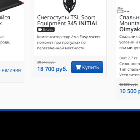
йся
Снегоступы
TSL Sport
Спальн
k
Equipment
345 INITIAL
Mounta
Oimyak
Видео
для
Спальник с
Компенсатор подъёма Easy Ascent
роде.
условий и 
поможет при прогулках по
при минусо
пересеченной местности.
Вес:
2.7 кг
28 540 руб.
Сезонность
Купить
18 700 руб.
Тип спаль
в наличии
Утеплител
15 500 руб.
10 500 