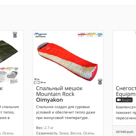
к
Спальный мешок
Снегос
Mountain Rock
Equipm
Oimyakon
Видео
й спальник
Спальник создан для суровых
Компенсато
т тепло,
условий и обеспечит тепло даже
поможет пр
аже в
при минусовой температуре.
пересечен
Вес:
2.7 кг
28 540 руб.
, Осень
Сезонность:
Зима, Весна, Осень