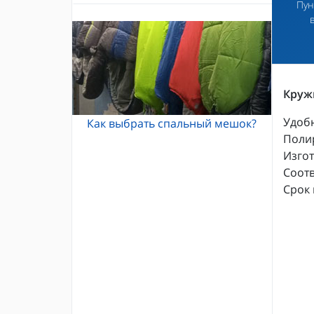
Пун
Альпинистские кошки
Каски и шлемы для альпинизма
Кошки Grivel
Жумары и зажимы
Карабины и оттяжки
Спусковые устройства
Кружк
Удобн
Как выбрать спальный мешок?
Полир
Изго
Соотв
Срок 