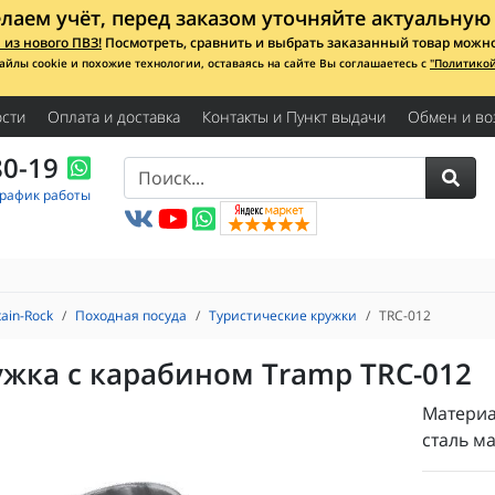
лаем учёт, перед заказом уточняйте актуальную 
из нового ПВЗ!
Посмотреть, сравнить и выбрать заказанный товар можно с
айлы cookie и похожие технологии, оставаясь на сайте Вы соглашаетесь с
"Политико
сти
Оплата и доставка
Контакты и Пункт выдачи
Обмен и во
80-19
График работы
ain-Rock
Походная посуда
Туристические кружки
TRC-012
жка с карабином Tramp TRC-012
Материа
сталь ма