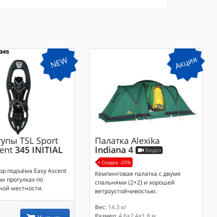
Акция
NEW
тупы
TSL Sport
Палатка
Alexika
ent
345 INITIAL
Indiana 4
Видео
Скидка -25%
р подъёма Easy Ascent
Кемпинговая палатка с двумя
и прогулках по
спальнями (2+2) и хорошей
ной местности.
ветроустойчивостью.
Вес:
14.3 кг
Размер:
4.6×2.4×1.8 м