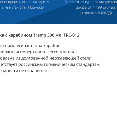
кт выдачи заказов находится
Бесплатная курьерская достав
в 9 минутах от м. Пражская
заказе от 4 499 рублей
(в пределах МКАД)
а с карабином Tramp 300 мл. TRC-012
о пристегивается за карабин
ованная поверхность легко моется
товлена из долговечной нержавеющей стали
етствует российским гигиеническим стандартам
годности не ограничен