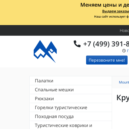
Меняем цены и де
Выдаем заказы 
Наш сайт использует ф
Ново
+7 (499) 391-
Перезвоните мне!
Палатки
Mount
Кемпинговые палатки
Спальные мешки
Легкие палатки
Кру
Спальники Alexika
Рюкзаки
Палатки душ-туалет
Спальники Deuter
Палатки Totem
Рюкзаки Deuter
Горелки туристические
Спальники Totem
Палатки Normal
Рюкзаки Tatonka
Спальники Tengu
Палатки Alexika
Горелки FIRE-MAPLE
Походная посуда
Рюкзаки RedFox
Спальники RedFox
Палатки Canadian Camper
Аксессуары для горелок
Рюкзаки Osprey
Спальники High Peak
Туристические кружки
Туристические коврики и
Палатки Indiana
Рюкзаки и сумки EVOC
Спальники Indiana (Indi)