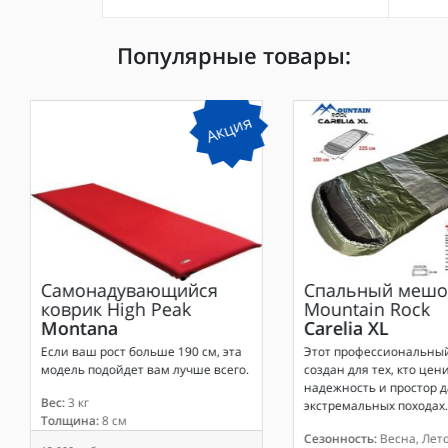
Популярные товары:
Акция
Самонадувающийся
Спальный мешо
коврик
High Peak
Mountain Rock
Montana
Carelia XL
Если ваш рост больше 190 см, эта
Этот профессиональны
модель подойдет вам лучше всего.
создан для тех, кто цени
надежность и простор д
Вес:
3 кг
экстремальных походах.
Толщина:
8 см
Сезонность:
Весна, Лето