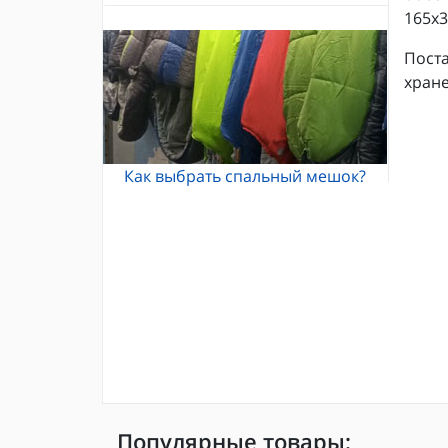
165х36
Альпинистские кошки
Каски и шлемы для альпинизма
Кошки Grivel
Жумары и зажимы
Поста
Карабины и оттяжки
хране
Спусковые устройства
Как выбрать спальный мешок?
Популярные товары: