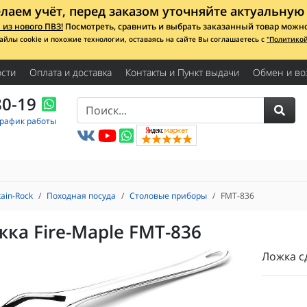
лаем учёт, перед заказом уточняйте актуальную 
из нового ПВЗ!
Посмотреть, сравнить и выбрать заказанный товар можно с
айлы cookie и похожие технологии, оставаясь на сайте Вы соглашаетесь с
"Политико
сти
Оплата и доставка
Контакты и Пункт выдачи
Обмен и во
80-19
График работы
ain-Rock
Походная посуда
Столовые приборы
FMT-836
ка Fire-Maple FMT-836
Ложка с