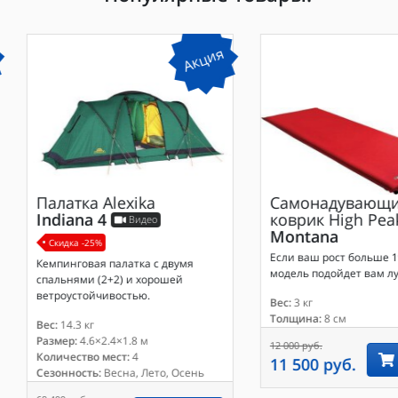
Акция
Палатка
Alexika
Самонадувающи
Indiana 4
коврик
High Pea
Видео
Montana
Скидка -25%
Если ваш рост больше 1
Кемпинговая палатка с двумя
модель подойдет вам лу
спальнями (2+2) и хорошей
ветроустойчивостью.
Вес:
3 кг
Толщина:
8 см
Вес:
14.3 кг
Размер:
4.6×2.4×1.8 м
12 000 руб.
Количество мест:
4
11 500 руб.
Сезонность:
Весна, Лето, Осень