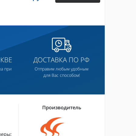
КВЕ
ДОСТАВКА ПО РФ
ка при
Отправим любым удобным
для Вас способом!
Производитель
меры: