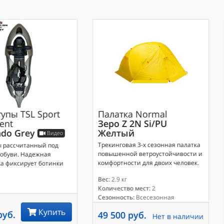
тупы
TSL Sport
Палатка
Normal
ent
Зеро Z 2N Si/PU
ndo Grey
Желтый
Видео
Трекинговая 3-х сезонная палатка
ы рассчитанный под
повышенной ветроустойчивости и
 обуви. Надежная
комфортности для двоих человек.
а фиксирует ботинки
Вес:
2.9 кг
Количество мест:
2
Сезонность:
Всесезонная
Купить
руб.
49 500 руб.
Нет в наличии