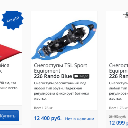
Акция
йся
Снегоступы
TSL Sport
Снегос
k
Equipment
Equipm
226 Rando Blue
226 Ra
Видео
90 см, эта
Снегоступы рассчитанный под
Снегоступ
чше всего.
любой тип обуви. Надежная
любой тип
регулировка фиксирует ботинки
регулировк
жестко.
жестко.
Вес:
1.76 кг
Вес:
1.76 кг
Купить
26 452 руб.
12 400 руб.
Нет в наличии
12 099 