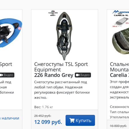
Sport
Снегоступы
TSL Sport
Спальн
Equipment
Mounta
226 Rando Grey
Carelia
Видео
Видео
Этот проф
ый под
Снегоступы рассчитанный под
создан для 
жная
любой тип обуви. Надежная
надежность
 ботинки
регулировка фиксирует ботинки
экстремаль
жестко.
Сезонность
Вес:
1.76 кг
Тип спаль
26 452 руб.
Утеплител
в наличии
Купить
12 099 руб.
16 800 руб.