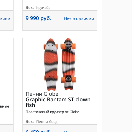
Дека:
Круизёр
9 990 руб.
личии
Нет в наличии
Пенни
Globe
Graphic Bantam ST clown
fish
авные
Пластиковый круизер от Globe.
Дека:
Пенни-борд
6 450 руб.