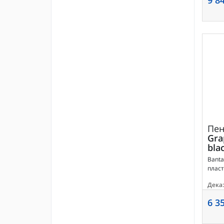
Пе
Gra
bla
Banta
пласт
Дека:
6 3