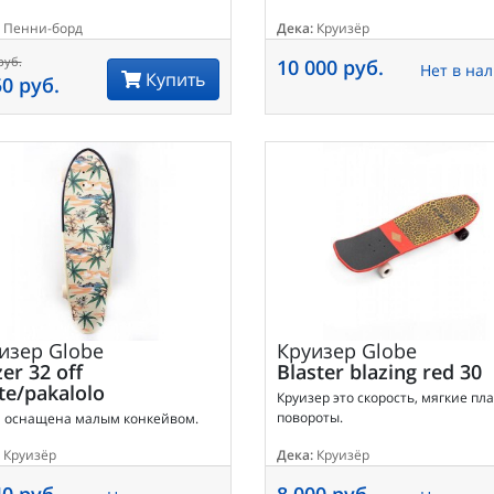
Пенни-борд
Дека:
Круизёр
руб.
10 000 руб.
Нет в на
Купить
50 руб.
изер
Globe
Круизер
Globe
er 32 off
Blaster blazing red 30
te/pakalolo
Круизер это скорость, мягкие пл
повороты.
а оснащена малым конкейвом.
Круизёр
Дека:
Круизёр
40 руб.
8 000 руб.