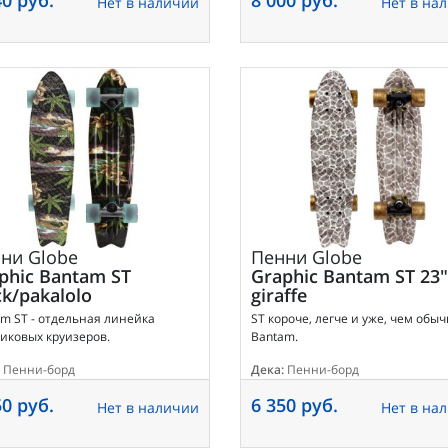
Нет в наличии
Нет в на
нни
Globe
Пенни
Globe
phic Bantam ST
Graphic Bantam ST 23"
ck/pakalolo
giraffe
m ST - отдельная линейка
ST короче, легче и уже, чем обы
иковых круизеров.
Bantam.
Пенни-борд
Дека:
Пенни-борд
50 руб.
6 350 руб.
Нет в наличии
Нет в на