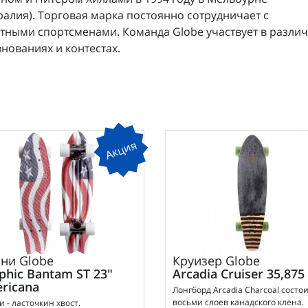
ралия). Торговая марка постоянно сотрудничает с
тными спортсменами. Команда Globe участвует в разли
нованиях и контестах.
Акция
нни
Globe
Круизер
Globe
phic Bantam ST 23"
Arcadia Cruiser 35,875
ricana
Лонгборд Arcadia Charcoal состои
восьми слоев канадского клена.
 - ласточкин хвост.