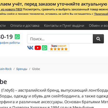
лаем учёт, перед заказом уточняйте актуальную 
из нового ПВЗ!
Посмотреть, сравнить и выбрать заказанный товар можно с
айлы cookie и похожие технологии, оставаясь на сайте Вы соглашаетесь с
"Политико
сти
Оплата и доставка
Контакты и Пункт выдачи
Обмен и во
80-19
График работы
ain-Rock
Бренды
Globe
be
 (Гло́уб) – австралийский бренд, выпускающий лонгборд
борды, одежду и обувь для скейтбординга, а также одеж
ерфинга и различные аксессуары. Основан братьями Мэт
ном и Питером Хиллами в 1994 году в Мельбурне