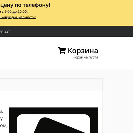
цену по телефону!
 9.00 до 20.00.
й конфиденциальности"
зврат
Корзина
корзина пуста
ы,
ду
ом,