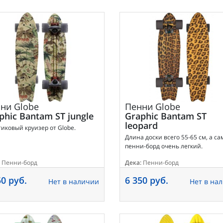
нни
Globe
Пенни
Globe
phic Bantam ST jungle
Graphic Bantam ST
leopard
иковый круизер от Globe.
Длина доски всего 55-65 см, а са
пенни-борд очень легкий.
Пенни-борд
Дека:
Пенни-борд
50 руб.
6 350 руб.
Нет в наличии
Нет в на