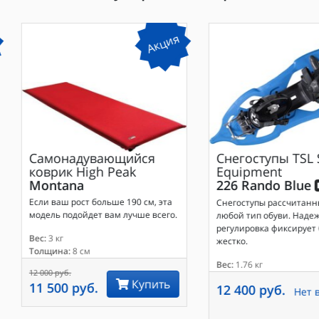
Акция
Самонадувающийся
Снегоступы
TSL 
коврик
High Peak
Equipment
Montana
226 Rando Blue
Если ваш рост больше 190 см, эта
Снегоступы рассчитанн
модель подойдет вам лучше всего.
любой тип обуви. Наде
регулировка фиксирует
Вес:
3 кг
жестко.
Толщина:
8 см
Вес:
1.76 кг
12 000 руб.
Купить
11 500 руб.
12 400 руб.
Нет 