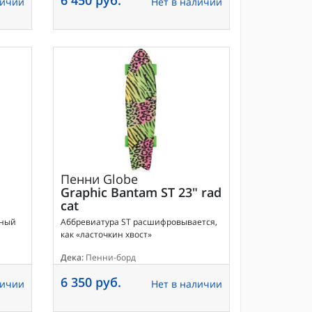
личии
Нет в наличии
Пенни
Globe
Graphic Bantam ST 23" rad
cat
чный
Аббревиатура ST расшифровывается,
как «ласточкин хвост»
Дека:
Пенни-борд
6 350 руб.
личии
Нет в наличии