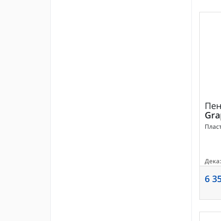
Пе
Gra
Пласт
Дека:
6 3