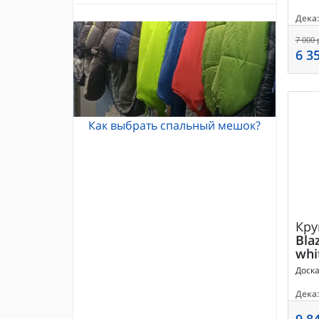
Альпинистские кошки
Дека:
Каски и шлемы для альпинизма
Кошки Grivel
Жумары и зажимы
7 000 
Карабины и оттяжки
6 3
Спусковые устройства
Как выбрать спальный мешок?
Кру
Blaz
whi
Доск
Дека:
9 8