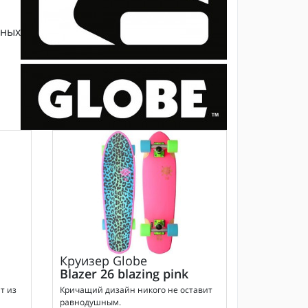
чных
Круизер
Globe
Blazer 26 blazing pink
т из
Кричащий дизайн никого не оставит
равнодушным.