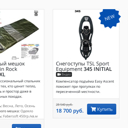
NEW
ый мешок
Снегоступы
TSL Sport
in Rock
Equipment
345 INITIAL
 XL
Видео
ессиональный спальник
Компенсатор подъёма Easy Ascent
тех, кто ценит тепло,
поможет при прогулках по
 и простор даже в
пересеченной местности.
ных походах.
28 540 руб.
:
Весна, Лето, Осень
Купить
18 700 руб.
ного мешка:
Одеяло
ь:
Fabersoft 450гр./кв.м