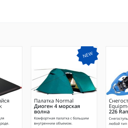
NEW
йся
Палатка
Normal
Снегос
k
Диоген 4 морская
Equipm
волна
226 Ran
для
Комфортная палатка с большим
Снегоступ
роде.
внутренним объемом.
любой тип