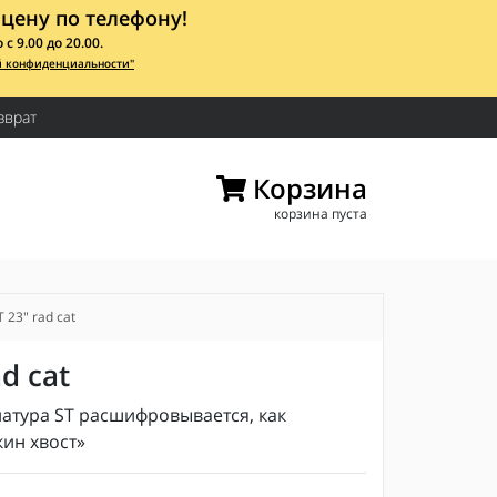
цену по телефону!
 9.00 до 20.00.
й конфиденциальности"
зврат
Корзина
корзина пуста
 23" rad cat
d cat
атура ST расшифровывается, как
кин хвост»