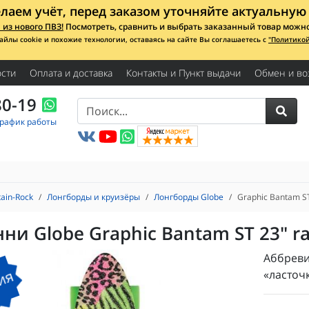
лаем учёт, перед заказом уточняйте актуальную 
из нового ПВЗ!
Посмотреть, сравнить и выбрать заказанный товар можно с
айлы cookie и похожие технологии, оставаясь на сайте Вы соглашаетесь с
"Политико
сти
Оплата и доставка
Контакты и Пункт выдачи
Обмен и во
80-19
График работы
ain-Rock
​Лонгборды и круизёры
Лонгборды Globe
Graphic Bantam ST
ни Globe Graphic Bantam ST 23" ra
Аббреви
ия
«ласточ