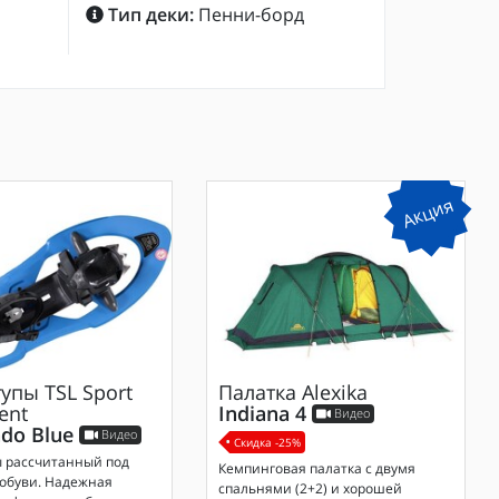
Тип деки:
Пенни-борд
Акция
тупы
TSL Sport
Палатка
Alexika
ent
Indiana 4
Видео
do Blue
Видео
Скидка -25%
ы рассчитанный под
Кемпинговая палатка с двумя
 обуви. Надежная
спальнями (2+2) и хорошей