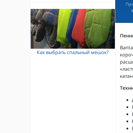
Пун
Альпинистские кошки
Каски и шлемы для альпинизма
Кошки Grivel
Жумары и зажимы
Карабины и оттяжки
Спусковые устройства
Пенни
Banta
Как выбрать спальный мешок?
короч
расши
«ласт
катан
Техн