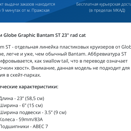
кт выдачи заказов находится
Бесплатная курьерская дост
в 9 минутах от м. Пражская
(в пределах МКАД)
 Globe Graphic Bantam ST 23" rad cat
m ST - отдельная линейка пластиковых круизеров от Glob
е, легче и уже, чем обычный Bantam. Аббревиатура ST
фровывается, как swallow tail, что в переводе означает
очкин хвост». Внимание, данная модель не подходит для
ия в скейт-парках.
ические характеристики:
Длина - 23” (58,5 см)
Ширина - 6” (15 см)
Ширина подвески - 3.5” (9 см)
Колеса - 59mm/83A
Подшипники -
ABEC
7