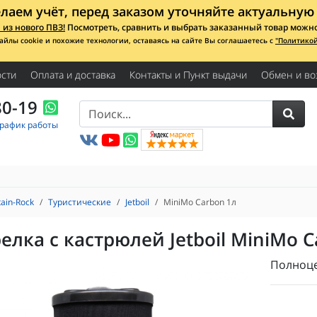
лаем учёт, перед заказом уточняйте актуальную 
из нового ПВЗ!
Посмотреть, сравнить и выбрать заказанный товар можно с
айлы cookie и похожие технологии, оставаясь на сайте Вы соглашаетесь с
"Политико
сти
Оплата и доставка
Контакты и Пункт выдачи
Обмен и во
80-19
График работы
ain-Rock
Туристические
​Jetboil​
MiniMo Carbon 1л
елка с кастрюлей Jetboil MiniMo C
Полноце