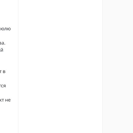
трюлю
за.
ой
т в
тся
кт не