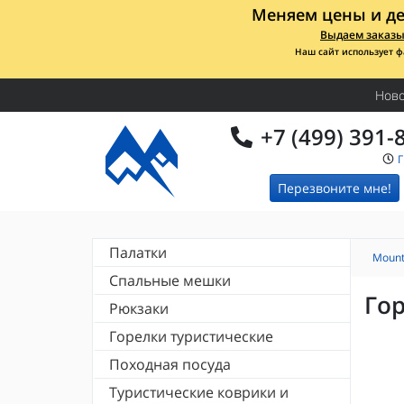
Меняем цены и де
Выдаем заказы 
Наш сайт использует ф
Ново
+7 (499) 391-
Перезвоните мне!
Палатки
Mount
Кемпинговые палатки
Спальные мешки
Легкие палатки
Гор
Спальники Alexika
Рюкзаки
Палатки душ-туалет
Спальники Deuter
Палатки Totem
Рюкзаки Deuter
Горелки туристические
Спальники Totem
Палатки Normal
Рюкзаки Tatonka
Спальники Tengu
Палатки Alexika
Горелки FIRE-MAPLE
Походная посуда
Рюкзаки RedFox
Спальники RedFox
Палатки Canadian Camper
Аксессуары для горелок
Рюкзаки Osprey
Спальники High Peak
Туристические кружки
Туристические коврики и
Палатки Indiana
Рюкзаки и сумки EVOC
Спальники Indiana (Indi)