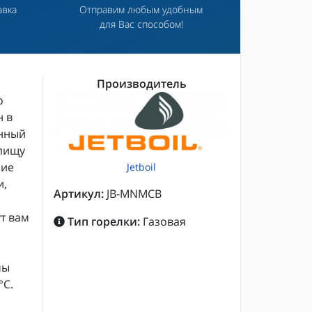
авка
Отправим любым удобным
для Вас способом!
Производитель
о
 в
енный
 пищу
ние
Jetboil
и,
Артикул:
JB-MNMCB
т вам
Тип горелки:
Газовая
мы
°С.