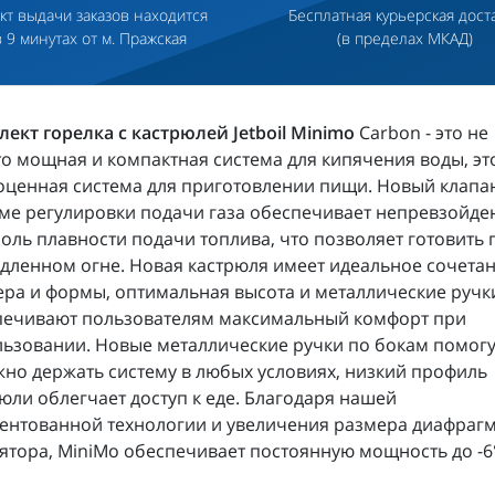
кт выдачи заказов находится
Бесплатная курьерская дост
в 9 минутах от м. Пражская
(в пределах МКАД)
ект горелка с кастрюлей Jetboil Minimo
Carbon - это не
о мощная и компактная система для кипячения воды, эт
ценная система для приготовлении пищи. Новый клапан
ме регулировки подачи газа обеспечивает непревзойд
оль плавности подачи топлива, что позволяет готовить
дленном огне. Новая кастрюля имеет идеальное сочета
ра и формы, оптимальная высота и металлические ручк
печивают пользователям максимальный комфорт при
ьзовании. Новые металлические ручки по бокам помогу
но держать систему в любых условиях, низкий профиль
юли облегчает доступ к еде. Благодаря нашей
ентованной технологии и увеличения размера диафраг
ятора, MiniMo обеспечивает постоянную мощность до -6