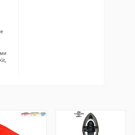
не
ами
it,