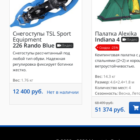
Снегоступы
TSL Sport
Палатка
Alexika
Equipment
Indiana 4
Видео
226 Rando Blue
Видео
Скидка -25%
Снегоступы рассчитанный под
Кемпинговая палатка с 
любой тип обуви. Надежная
спальнями (2+2) и хор
регулировка фиксирует ботинки
ветроустойчивостью.
жестко.
Вес:
14.3 кг
Вес:
1.76 кг
Размер:
4.6×2.4×1.8 м
Количество мест:
4
12 400 руб.
Нет в наличии
Сезонность:
Весна, Лето
68 499 руб.
51 374 руб.