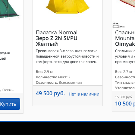
Палатка
Normal
Спальн
Зеро Z 2N Si/PU
Mounta
Желтый
Oimyak
Трекинговая 3-х сезонная палатка
Спальник с
двумя
повышенной ветроустойчивости и
условий и 
ошей
комфортности для двоих человек.
при минусо
Вес:
2.9 кг
Вес:
2.7 кг
Количество мест:
2
Сезонность
Сезонность:
Всесезонная
Тип спаль
Утеплител
, Осень
49 500 руб.
Нет в наличии
15 500 руб.
10 500 
Купить