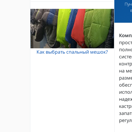
Пун
Альпинистские кошки
Каски и шлемы для альпинизма
Кошки Grivel
Жумары и зажимы
Карабины и оттяжки
Спусковые устройства
Компл
прост
полно
Как выбрать спальный мешок?
систе
контр
на ме
разме
обес
испол
надеж
кастр
запат
регул