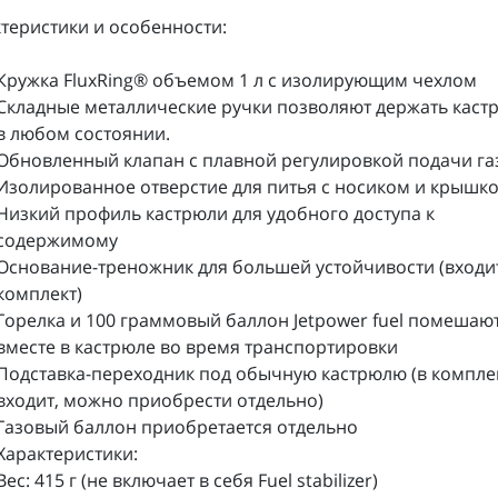
теристики и особенности:
Кружка FluxRing® объемом 1 л с изолирующим чехлом
Складные металлические ручки позволяют держать кас
в любом состоянии.
Обновленный клапан с плавной регулировкой подачи га
Изолированное отверстие для питья с носиком и крышк
Низкий профиль кастрюли для удобного доступа к
содержимому
Основание-треножник для большей устойчивости (входи
комплект)
Горелка и 100 граммовый баллон Jetpower fuel помешаю
вместе в кастрюле во время транспортировки
Подставка-переходник под обычную кастрюлю (в компле
входит, можно приобрести отдельно)
Газовый баллон приобретается отдельно
Характеристики:
Вес: 415 г (не включает в себя Fuel stabilizer)