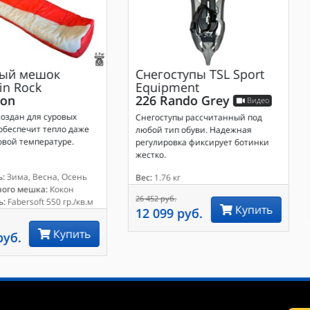
ый мешок
Снегоступы
TSL Sport
in Rock
Equipment
on
226 Rando Grey
Видео
оздан для суровых
Снегоступы рассчитанный под
обеспечит тепло даже
любой тип обуви. Надежная
вой температуре.
регулировка фиксирует ботинки
жестко.
:
Зима, Весна, Осень
Вес:
1.76 кг
ного мешка:
Кокон
26 452 руб.
ь:
Fabersoft 550 гр./кв.м
Купить
12 099 руб.
Купить
руб.