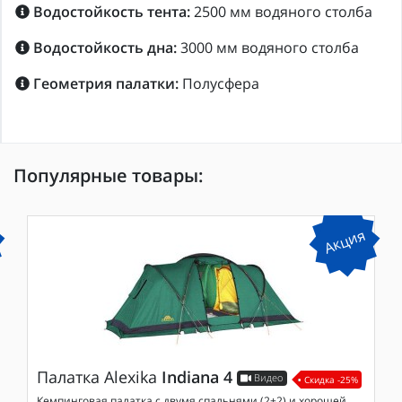
Водостойкость тента:
2500 мм водяного столба
Водостойкость дна:
3000 мм водяного столба
Геометрия палатки:
Полусфера
Популярные товары:
Акция
Палатка
Alexika
Indiana 4
Видео
Скидка -25%
Кемпинговая палатка с двумя спальнями (2+2) и хорошей